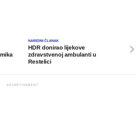
NAREDNI ČLANAK
HDR donirao lijekove
emika
zdravstvenoj ambulanti u
Restelici
ADVERTISEMENT