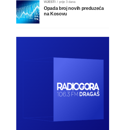
VIJESTI
prije 3 dana
Opada broj novih preduzeća
na Kosovu