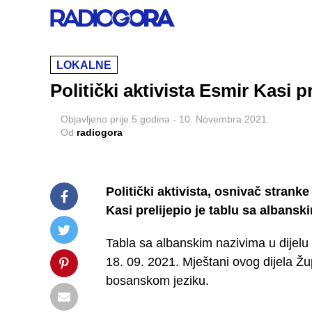
LOKALNE
Politički aktivista Esmir Kasi 
Objavljeno
prije 5 godina
-
10. Novembra 2021.
Od
radiogora
Politički aktivista, osnivač stranke
Kasi prelijepio je tablu sa albans
Tabla sa albanskim nazivima u dijelu 
18. 09. 2021. Mještani ovog dijela Župe 
bosanskom jeziku.