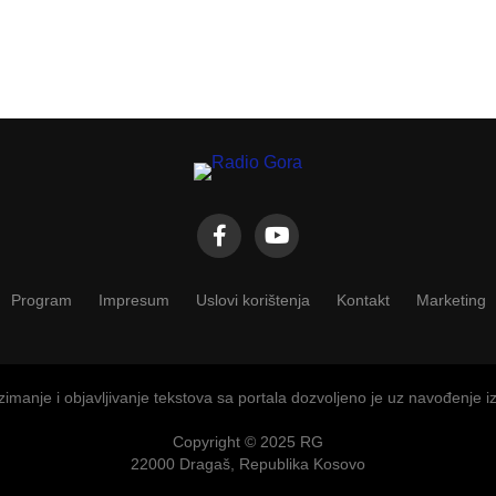
Program
Impresum
Uslovi korištenja
Kontakt
Marketing
imanje i objavljivanje tekstova sa portala dozvoljeno je uz navođenje i
Copyright © 2025 RG
22000 Dragaš, Republika Kosovo