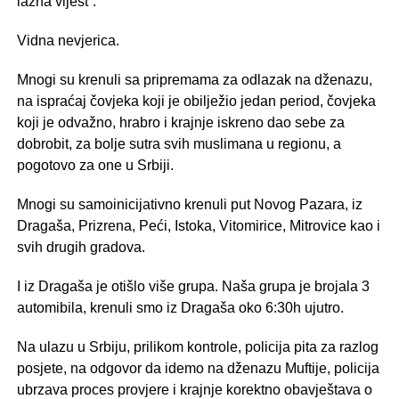
lažna vijest”.
Vidna nevjerica.
Mnogi su krenuli sa pripremama za odlazak na dženazu,
na ispraćaj čovjeka koji je obilježio jedan period, čovjeka
koji je odvažno, hrabro i krajnje iskreno dao sebe za
dobrobit, za bolje sutra svih muslimana u regionu, a
pogotovo za one u Srbiji.
Mnogi su samoinicijativno krenuli put Novog Pazara, iz
Dragaša, Prizrena, Peći, Istoka, Vitomirice, Mitrovice kao i
svih drugih gradova.
I iz Dragaša je otišlo više grupa. Naša grupa je brojala 3
automibila, krenuli smo iz Dragaša oko 6:30h ujutro.
Na ulazu u Srbiju, prilikom kontrole, policija pita za razlog
posjete, na odgovor da idemo na dženazu Muftije, policija
ubrzava proces provjere i krajnje korektno obavještava o