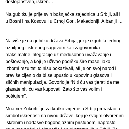
dostojanstven, iskren… .
Na gubitku je prije svih bošnjačka zajednica u Srbiji, ali i
u Bosni i na Kosovu i u Crnoj Gori, Makedoniji, Albaniji …
.
Najviše je na gubitku država Srbija, jer je izgubila jednog
ozbiljnog i iskrenog sagovornika i zagovornika
maksimalne integracije uz međusobno uvažavanje i
poštovanje, a koji je uživao podršku šire mase, iako
izborni rezultati to nisu pokazivali, ali je on svoj narod i
previše cijenio da bi se upustio u kupovinu glasova i
sličnih manipulacija. Govorio je “Niti ću vas tjerati da me
glasate niti ću vas kupovati. Zato što vas volim i
poštujem”.
Muamer Zukorlić je za kratko vrijeme u Srbiji prerastao u
simbol iskrenosti na nivou države, koji je svojim otvorenim
iskrenim i nadasve bogobojaznim pristupom, naprosto