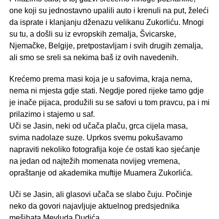
one koji su jednostavno upalili auto i krenuli na put, želeći
da isprate i klanjanju dženazu velikanu Zukorliću. Mnogi
su tu, a došli su iz evropskih zemalja, Švicarske,
Njemačke, Belgije, pretpostavljam i svih drugih zemalja,
ali smo se sreli sa nekima baš iz ovih navedenih.
Krećemo prema masi koja je u safovima, kraja nema,
nema ni mjesta gdje stati. Negdje pored rijeke tamo gdje
je inače pijaca, produžili su se safovi u tom pravcu, pa i mi
prilazimo i stajemo u saf.
Uči se Jasin, neki od učača plaču, grca cijela masa,
svima nadolaze suze. Uprkos svemu pokušavamo
napraviti nekoliko fotografija koje će ostati kao sjećanje
na jedan od najtežih momenata novijeg vremena,
opraštanje od akademika muftije Muamera Zukorlića.
Uči se Jasin, ali glasovi učača se slabo čuju. Počinje
neko da govori najavljuje aktuelnog predsjednika
mešihata Mevluda Dudića.