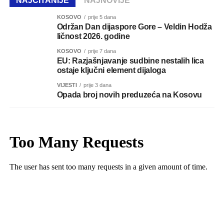
NAJČITANIJE
NAJNOVIJE
KOSOVO
prije 5 dana
Održan Dan dijaspore Gore – Veldin Hodža
ličnost 2026. godine
KOSOVO
prije 7 dana
EU: Razjašnjavanje sudbine nestalih lica
ostaje ključni element dijaloga
VIJESTI
prije 3 dana
Opada broj novih preduzeća na Kosovu