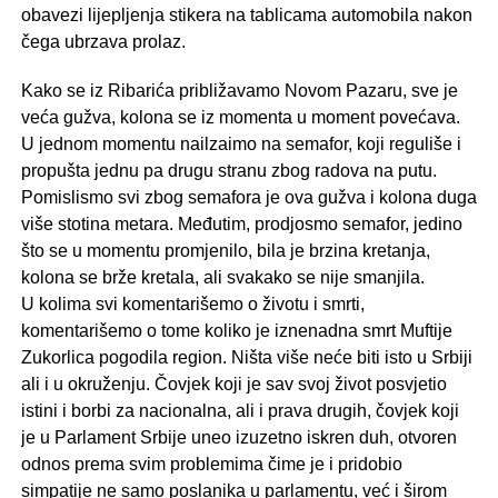
obavezi lijepljenja stikera na tablicama automobila nakon
čega ubrzava prolaz.
Kako se iz Ribarića približavamo Novom Pazaru, sve je
veća gužva, kolona se iz momenta u moment povećava.
U jednom momentu nailzaimo na semafor, koji reguliše i
propušta jednu pa drugu stranu zbog radova na putu.
Pomislismo svi zbog semafora je ova gužva i kolona duga
više stotina metara. Međutim, prodjosmo semafor, jedino
što se u momentu promjenilo, bila je brzina kretanja,
kolona se brže kretala, ali svakako se nije smanjila.
U kolima svi komentarišemo o životu i smrti,
komentarišemo o tome koliko je iznenadna smrt Muftije
Zukorlica pogodila region. Ništa više neće biti isto u Srbiji
ali i u okruženju. Čovjek koji je sav svoj život posvjetio
istini i borbi za nacionalna, ali i prava drugih, čovjek koji
je u Parlament Srbije uneo izuzetno iskren duh, otvoren
odnos prema svim problemima čime je i pridobio
simpatije ne samo poslanika u parlamentu, već i širom