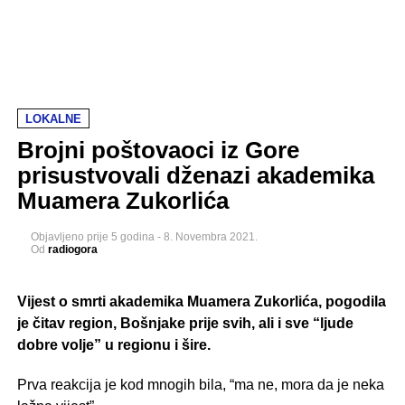
LOKALNE
Brojni poštovaoci iz Gore
prisustvovali dženazi akademika
Muamera Zukorlića
Objavljeno
prije 5 godina
-
8. Novembra 2021.
Od
radiogora
Vijest o smrti akademika Muamera Zukorlića, pogodila
je čitav region, Bošnjake prije svih, ali i sve “ljude
dobre volje” u regionu i šire.
Prva reakcija je kod mnogih bila, “ma ne, mora da je neka