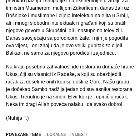
privukao pažnju i simpatije i najekstremnijih u Srbiji. Za
tim istim Muamerom, muftijom Zukorlicem, danas žali uz
Bošnjake i muslimane i cijela intelektualna elita u Srbiji,
ali i mnogi slobodni intelektualci i građani koji su pratili
njegove govore u Skupštini, ali i nastupe na televiziji.
Danas saosjećaju sa porodicom, žale, i njih je pogodila
ova vijest, i oni znaju da je ovo veliki gubitak za cijeli
Balkan, ne samo za njegovu porodicu i zajednicu.
Na kraju posebna zahvalnost ide restoranu domaće hrane
Ukus, čiji su vlasnici iz Radeše, a koji su obezbjedili
ručak za desetine onih koji su došli iz Gore. Našu grupu
je dočekao Samko hadžija jedan od suvlasnika restorana
Ukus. Trenutno je na smeni Elvir koji je i upriličio ručak.
Neka im dragi Allah poveća nafaku i da svako dobro!
(Nuhija T.)
POVEZANE TEME
LOKALNE
VIJESTI