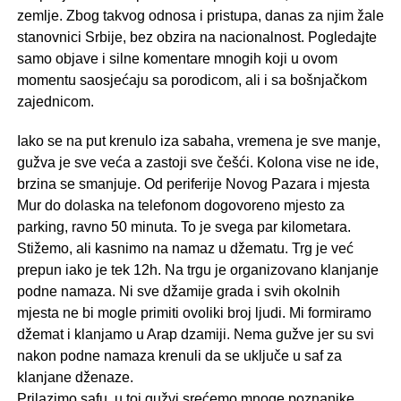
zemlje. Zbog takvog odnosa i pristupa, danas za njim žale
stanovnici Srbije, bez obzira na nacionalnost. Pogledajte
samo objave i silne komentare mnogih koji u ovom
momentu saosjećaju sa porodicom, ali i sa bošnjačkom
zajednicom.
Iako se na put krenulo iza sabaha, vremena je sve manje,
gužva je sve veća a zastoji sve češći. Kolona vise ne ide,
brzina se smanjuje. Od periferije Novog Pazara i mjesta
Mur do dolaska na telefonom dogovoreno mjesto za
parking, ravno 50 minuta. To je svega par kilometara.
Stižemo, ali kasnimo na namaz u džematu. Trg je već
prepun iako je tek 12h. Na trgu je organizovano klanjanje
podne namaza. Ni sve džamije grada i svih okolnih
mjesta ne bi mogle primiti ovoliki broj ljudi. Mi formiramo
džemat i klanjamo u Arap dzamiji. Nema gužve jer su svi
nakon podne namaza krenuli da se uključe u saf za
klanjane dženaze.
Prilazimo safu, u toj gužvi srećemo mnoge poznanike,