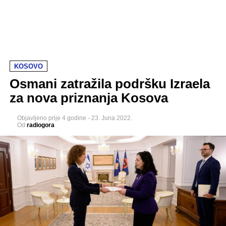
KOSOVO
Osmani zatražila podršku Izraela
za nova priznanja Kosova
Objavljeno
prije 4 godine
-
23. Juna 2022.
Od
radiogora