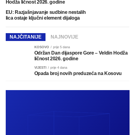
Hodža ličnost 2026. godine
EU: Razjašnjavanje sudbine nestalih
lica ostaje ključni element dijaloga
NAJČITANIJE
NAJNOVIJE
KOSOVO
prije 5 dana
Održan Dan dijaspore Gore – Veldin Hodža
ličnost 2026. godine
VIJESTI
prije 4 dana
Opada broj novih preduzeća na Kosovu