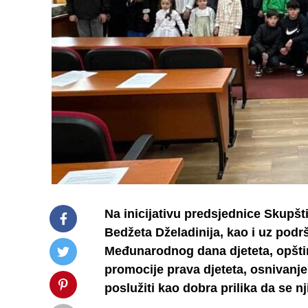
Na inicijativu predsjednice Skupšt
Bedžeta Dželadinija, kao i uz p
Međunarodnog dana djeteta, opštin
promocije prava djeteta, osnivanj
poslužiti kao dobra prilika da se n