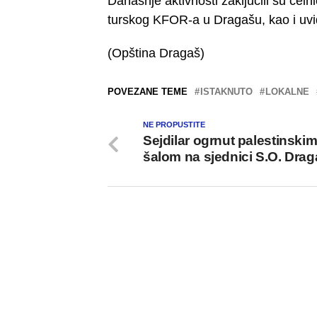
Današnje aktivnosti zaključili su če
turskog KFOR-a u Dragašu, kao i uv
(Opština Dragaš)
POVEZANE TEME
ISTAKNUTO
LOKALNE
NE PROPUSTITE
Sejdilar ogrnut palestinski
šalom na sjednici S.O. Drag