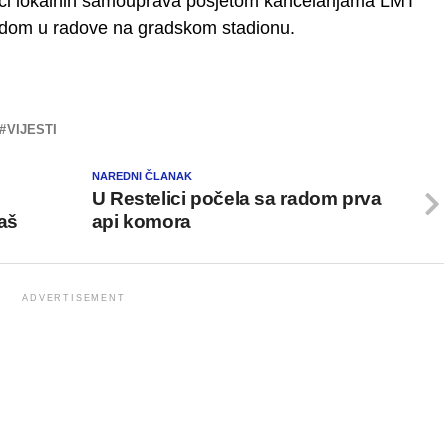
lnici lokalnih samouprava posjetom kancelarijama LMT
idom u radove na gradskom stadionu.
VIJESTI
NAREDNI ČLANAK
m
U Restelici počela sa radom prva
aš
api komora
ADVERTISEMENT