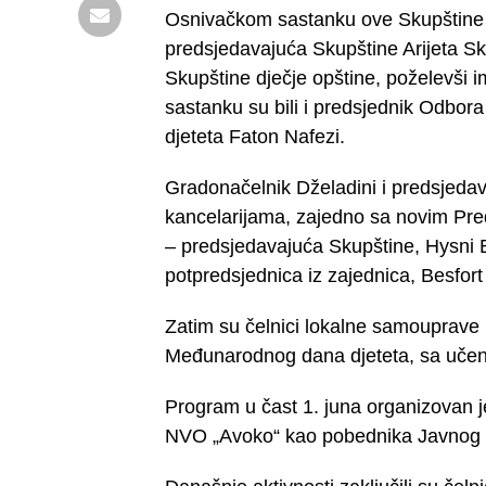
Osnivačkom sastanku ove Skupštine pr
predsjedavajuća Skupštine Arijeta Sk
Skupštine dječje opštine, poželevši
sastanku su bili i predsjednik Odbor
djeteta Faton Nafezi.
Gradonačelnik Dželadini i predsjedav
kancelarijama, zajedno sa novim Pre
– predsjedavajuća Skupštine, Hysni 
potpredsjednica iz zajednica, Besfort B
Zatim su čelnici lokalne samouprave
Međunarodnog dana djeteta, sa uče
Program u čast 1. juna organizovan je
NVO „Avoko“ kao pobednika Javnog 