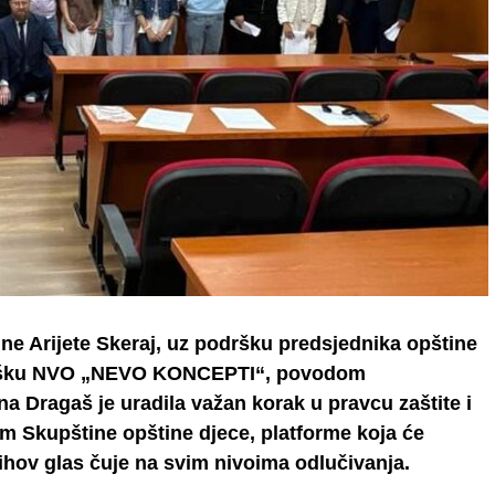
ine Arijete Skeraj, uz podršku predsjednika opštine
odršku NVO „NEVO KONCEPTI“, povodom
a Dragaš je uradila važan korak u pravcu zaštite i
em Skupštine opštine djece, platforme koja će
jihov glas čuje na svim nivoima odlučivanja.