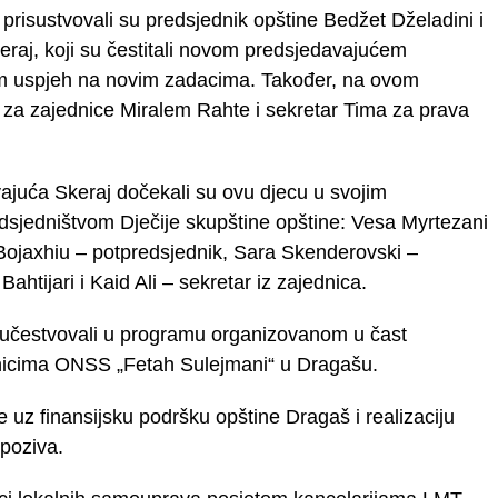
isustvovali su predsjednik opštine Bedžet Dželadini i
eraj, koji su čestitali novom predsjedavajućem
 im uspjeh na novim zadacima. Također, na ovom
a za zajednice Miralem Rahte i sekretar Tima za prava
ajuća Skeraj dočekali su ovu djecu u svojim
dsjedništvom Dječije skupštine opštine: Vesa Myrtezani
Bojaxhiu – potpredsjednik, Sara Skenderovski –
ahtijari i Kaid Ali – sekretar iz zajednica.
 učestvovali u programu organizovanom u čast
nicima ONSS „Fetah Sulejmani“ u Dragašu.
 uz finansijsku podršku opštine Dragaš i realizaciju
poziva.