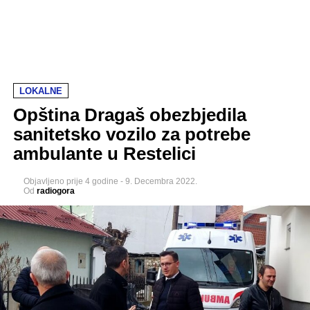
LOKALNE
Opština Dragaš obezbjedila
sanitetsko vozilo za potrebe
ambulante u Restelici
Objavljeno
prije 4 godine
-
9. Decembra 2022.
Od
radiogora