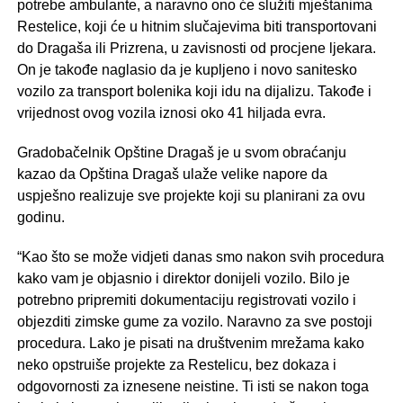
potrebe ambulante, a naravno ono će služiti mještanima
Restelice, koji će u hitnim slučajevima biti transportovani
do Dragaša ili Prizrena, u zavisnosti od procjene ljekara.
On je takođe naglasio da je kupljeno i novo sanitesko
vozilo za transport bolenika koji idu na dijalizu. Takođe i
vrijednost ovog vozila iznosi oko 41 hiljada evra.
Gradobačelnik Opštine Dragaš je u svom obraćanju
kazao da Opština Dragaš ulaže velike napore da
uspješno realizuje sve projekte koji su planirani za ovu
godinu.
“Kao što se može vidjeti danas smo nakon svih procedura
kako vam je objasnio i direktor donijeli vozilo. Bilo je
potrebno pripremiti dokumentaciju registrovati vozilo i
objezditi zimske gume za vozilo. Naravno za sve postoji
procedura. Lako je pisati na društvenim mrežama kako
neko opstruiše projekte za Restelicu, bez dokaza i
odgovornosti za iznesene neistine. Ti isti se nakon toga