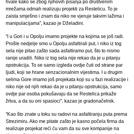
hvale kako se zbog njihovih pisanja po društvenim
mrežama odmah realizuju projekti za Restelicu. To je
zaista smješno i znam da niko ne vjeruje takvim lažima i
manipulacijama”, kazao je Dželadini.
“I u Gori i u Opolju imamo projekte na kojima se još radi.
Prošle nedjelje smo u Opolju asfaltirali put, i niko iz tog
sela nije pitao zašto sada asfaltiramo put, što to nismo
ranije uradili. Niko iz tog sela nije rekao da je u pitanju
opstrukcija. To se samo izgleda ovdje čuti od strane par
ljudi, koji se hrane senzacionalnim vijestima. I u drugim
selima Gore imamo još projekata koji su u fazi realizacije i
niko nije od njih rekao da je u pitanju opstrukcija, samo
ovdje par osoba pokušavaju da se Restelica prikaže
žrtva, a da su oni spasioci”, kazao je gradonačelnik.
“Kao što znate u toku su radovi na asfaltiranju puta prema
Strezimiru. Ako me pitate zašto je kasno počela firma da
realizuje projekat reći ću vam da su sve kompanije na