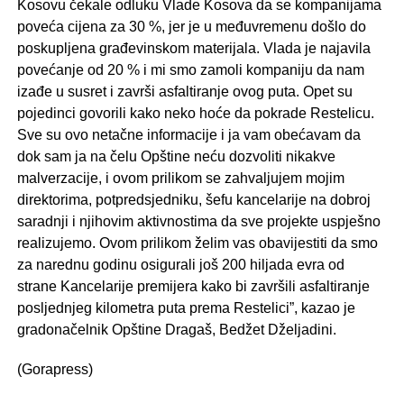
Kosovu čekale odluku Vlade Kosova da se kompanijama
poveća cijena za 30 %, jer je u međuvremenu došlo do
poskupljena građevinskom materijala. Vlada je najavila
povećanje od 20 % i mi smo zamoli kompaniju da nam
izađe u susret i završi asfaltiranje ovog puta. Opet su
pojedinci govorili kako neko hoće da pokrade Restelicu.
Sve su ovo netačne informacije i ja vam obećavam da
dok sam ja na čelu Opštine neću dozvoliti nikakve
malverzacije, i ovom prilikom se zahvaljujem mojim
direktorima, potpredsjedniku, šefu kancelarije na dobroj
saradnji i njihovim aktivnostima da sve projekte uspješno
realizujemo. Ovom prilikom želim vas obavijestiti da smo
za narednu godinu osigurali još 200 hiljada evra od
strane Kancelarije premijera kako bi završili asfaltiranje
posljednjeg kilometra puta prema Restelici”, kazao je
gradonačelnik Opštine Dragaš, Bedžet Dželjadini.
(Gorapress)