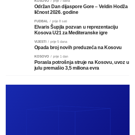
KOSOVO
prije 7 dana
Održan Dan dijaspore Gore – Veldin Hodža
ličnost 2026. godine
FUDBAL
prije 8 sati
Elvaris Šupjla pozvan u reprezentaciju
Kosova U21 za Mediteranske igre
VIJESTI
prije 5 dana
Opada broj novih preduzeća na Kosovu
KOSOVO
prije 1 dan
Porasla potrošnja struje na Kosovu, uvoz u
julu premašio 3,5 miliona evra