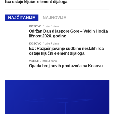
lica ostaje ključni element dijaloga
NAJČITANIJE
NAJNOVIJE
KOSOVO
prije 5 dana
Održan Dan dijaspore Gore – Veldin Hodža
ličnost 2026. godine
KOSOVO
prije 7 dana
EU: Razjašnjavanje sudbine nestalih lica
ostaje ključni element dijaloga
VIJESTI
prije 3 dana
Opada broj novih preduzeća na Kosovu