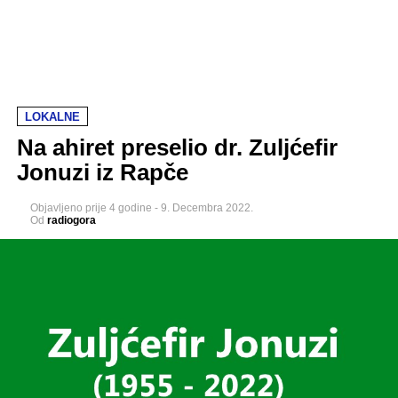
LOKALNE
Na ahiret preselio dr. Zuljćefir
Jonuzi iz Rapče
Objavljeno
prije 4 godine
-
9. Decembra 2022.
Od
radiogora