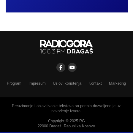
Program
Impresum
Uslovi korištenja
Kontakt
Marketing
Preuzimanje i objavljivanje tekstova sa portala dozvoljeno je uz
navođenje izvora.
Copyright © 2025 RG
22000 Dragaš, Republika Kosovo