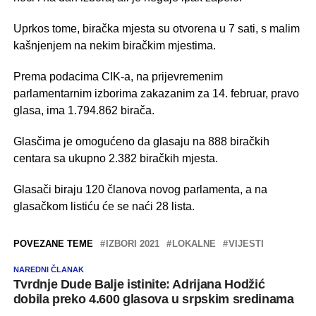
Uprkos tome, biračka mjesta su otvorena u 7 sati, s malim
kašnjenjem na nekim biračkim mjestima.
Prema podacima CIK-a, na prijevremenim
parlamentarnim izborima zakazanim za 14. februar, pravo
glasa, ima 1.794.862 birača.
Glasčima je omogućeno da glasaju na 888 biračkih
centara sa ukupno 2.382 biračkih mjesta.
Glasači biraju 120 članova novog parlamenta, a na
glasačkom listiću će se naći 28 lista.
POVEZANE TEME
IZBORI 2021
LOKALNE
VIJESTI
NAREDNI ČLANAK
Tvrdnje Dude Balje istinite: Adrijana Hodžić
dobila preko 4.600 glasova u srpskim sredinama