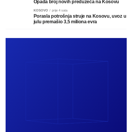
Opada broj novih preduzeća na Kosovu
KOSOVO
prije 4 sata
Porasla potrošnja struje na Kosovu, uvoz u
julu premašio 3,5 miliona evra