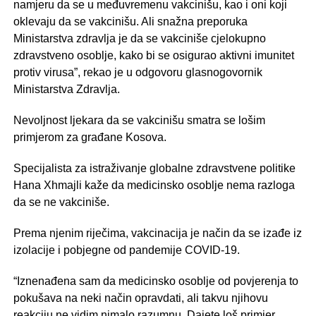
namjeru da se u međuvremenu vakcinišu, kao i oni koji
oklevaju da se vakcinišu. Ali snažna preporuka
Ministarstva zdravlja je da se vakciniše cjelokupno
zdravstveno osoblje, kako bi se osigurao aktivni imunitet
protiv virusa”, rekao je u odgovoru glasnogovornik
Ministarstva Zdravlja.
Nevoljnost ljekara da se vakcinišu smatra se lošim
primjerom za građane Kosova.
Specijalista za istraživanje globalne zdravstvene politike
Hana Xhmajli kaže da medicinsko osoblje nema razloga
da se ne vakciniše.
Prema njenim riječima, vakcinacija je način da se izađe iz
izolacije i pobjegne od pandemije COVID-19.
“Iznenađena sam da medicinsko osoblje od povjerenja to
pokušava na neki način opravdati, ali takvu njihovu
reakciju ne vidim nimalo razumnu. Dajete loš primjer