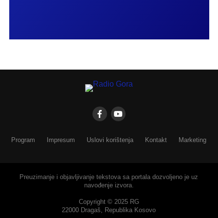
Program
Impresum
Uslovi korištenja
Kontakt
Marketing
Preuzimanje i objavljivanje tekstova sa portala dozvoljeno je uz
navođenje izvora.
Copyright © 2025 RG
22000 Dragaš, Republika Kosovo