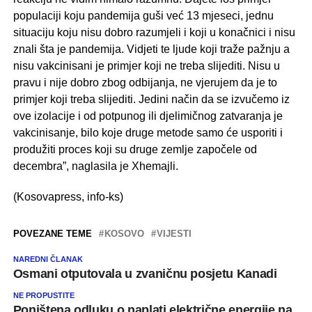
populaciji koju pandemija guši već 13 mjeseci, jednu
situaciju koju nisu dobro razumjeli i koji u konačnici i nisu
znali šta je pandemija. Vidjeti te ljude koji traže pažnju a
nisu vakcinisani je primjer koji ne treba slijediti. Nisu u
pravu i nije dobro zbog odbijanja, ne vjerujem da je to
primjer koji treba slijediti. Jedini način da se izvučemo iz
ove izolacije i od potpunog ili djelimičnog zatvaranja je
vakcinisanje, bilo koje druge metode samo će usporiti i
produžiti proces koji su druge zemlje započele od
decembra”, naglasila je Xhemajli.
(Kosovapress, info-ks)
POVEZANE TEME
KOSOVO
VIJESTI
NAREDNI ČLANAK
Osmani otputovala u zvaničnu posjetu Kanadi
NE PROPUSTITE
Poništena odluku o naplati električne energije na