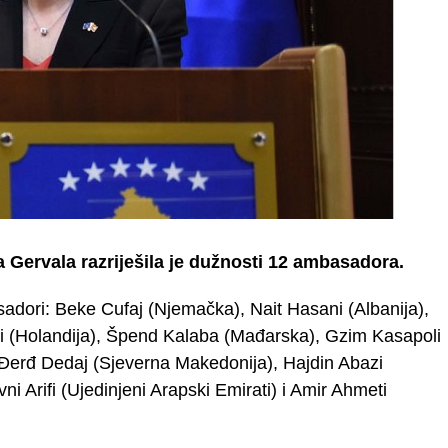
 Gervala razriješila je dužnosti 12 ambasadora.
adori: Beke Cufaj (Njemačka), Nait Hasani (Albanija),
ci (Holandija), Špend Kalaba (Mađarska), Gzim Kasapoli
, Đerđ Dedaj (Sjeverna Makedonija), Hajdin Abazi
vni Arifi (Ujedinjeni Arapski Emirati) i Amir Ahmeti