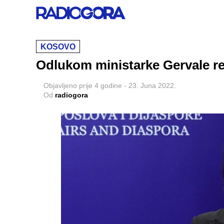
KOSOVO
Odlukom ministarke Gervale r
Objavljeno
prije 4 godine
-
23. Juna 2022.
Od
radiogora