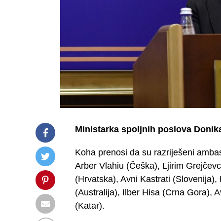
Ministarka spoljnih poslova Donika
Koha prenosi da su razriješeni ambas
Arber Vlahiu (Češka), Ljirim Grejčev
(Hrvatska), Avni Kastrati (Slovenija)
(Australija), Ilber Hisa (Crna Gora), A
(Katar).