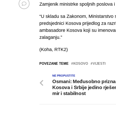
Zamjenik ministrke spoljnih poslova i
“U skladu sa Zakonom, Ministarstvo sp
predsjednici Kosova prijedlog za razr
ambasadore Kosova koji su imenovani 
zalaganju.”
(Koha, RTK2)
POVEZANE TEME
KOSOVO
VIJESTI
NE PROPUSTITE
Osmani: Međusobno prizna
Kosova i Srbije jedino rješe
mir i stabilnost