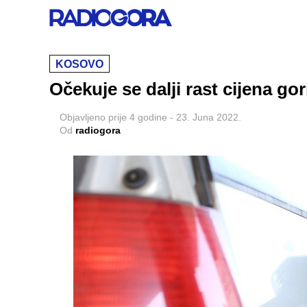
KOSOVO
Očekuje se dalji rast cijena g
Objavljeno
prije 4 godine
-
23. Juna 2022.
Od
radiogora