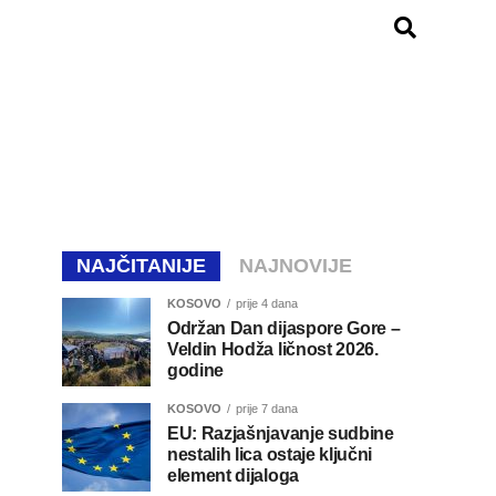
NAJČITANIJE
NAJNOVIJE
KOSOVO
prije 4 dana
Održan Dan dijaspore Gore –
Veldin Hodža ličnost 2026.
godine
KOSOVO
prije 7 dana
EU: Razjašnjavanje sudbine
nestalih lica ostaje ključni
element dijaloga