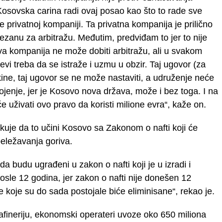
 Kosovska carina radi ovaj posao kao što to rade sve
e privatnoj kompaniji. Ta privatna kompanija je prilično
 vezanu za arbitražu. Međutim, predviđam to jer to nije
a kompanija ne može dobiti arbitražu, ali u svakom
evi treba da se istraže i uzmu u obzir. Taj ugovor (za
ine, taj ugovor se ne može nastaviti, a udruženje neće
ojenje, jer je Kosovo nova država, može i bez toga. I na
́e uživati ovo pravo da koristi milione evra“, kaže on.
uje da to učini Kosovo sa Zakonom o nafti koji će
obeležavanja goriva.
da budu ugrađeni u zakon o nafti koji je u izradi i
posle 12 godina, jer zakon o nafti nije donešen 12
je koje su do sada postojale biće eliminisane“, rekao je.
fineriju, ekonomski operateri uvoze oko 650 miliona