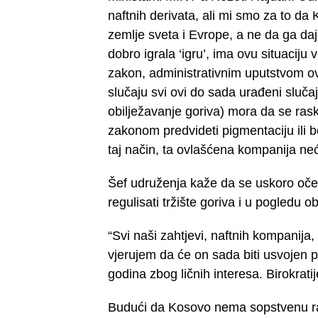
naftnih derivata, ali mi smo za to da
zemlje sveta i Evrope, a ne da ga daj
dobro igrala ‘igru’, ima ovu situaciju
zakon, administrativnim uputstvom ov
slučaju svi ovi do sada urađeni slučaj
obilježavanje goriva) mora da se rask
zakonom predvideti pigmentaciju ili b
taj način, ta ovlašćena kompanija nec
Šef udruženja kaže da se uskoro oček
regulisati tržište goriva i u pogledu 
“Svi naši zahtjevi, naftnih kompanija, 
vjerujem da će on sada biti usvojen 
godina zbog ličnih interesa. Birokrati
Budući da Kosovo nema sopstvenu ra