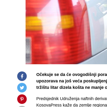
Očekuje se da će ovogodišnji poras
upozorava na još veća poskuplje
tržištu litar dizela košta ne manje
Predsjednik Udruženja naftnih derivata
KosovaPress kaže da zemlje regiona u