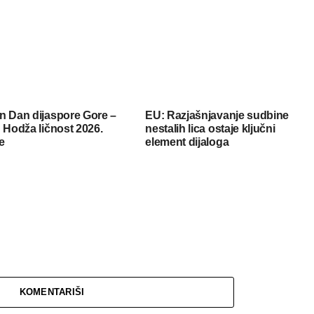
n Dan dijaspore Gore –
EU: Razjašnjavanje sudbine
 Hodža ličnost 2026.
nestalih lica ostaje ključni
e
element dijaloga
KOMENTARIŠI