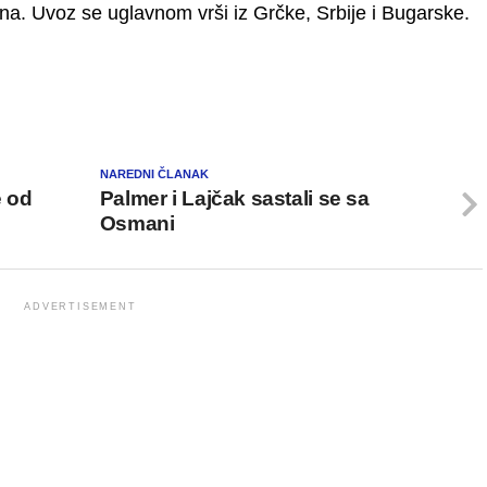
ana. Uvoz se uglavnom vrši iz Grčke, Srbije i Bugarske.
NAREDNI ČLANAK
e od
Palmer i Lajčak sastali se sa
Osmani
ADVERTISEMENT