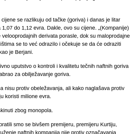
cijene se razlikuju od tačke (goriva) i danas je litar
 1,07 do 1,12 evra. Dakle, ovo su cijene. „(Kompanije)
ne velooprodajnih derivata porasle, dok su maloprodajne
ištima se to već odrazilo i očekuje se da će odraziti
ao je Berjani.
vno uputstvo o kontroli i kvalitetu tečnih naftnih goriva
zabrao za obilježavanje goriva.
 nisu protiv obeležavanja, ali kako naglašava protiv
 koristi milione evra.
askinuti zbog monopola.
bratili smo se bivšem premijeru, premijeru Kurtiju,
ruženje naftnih kompanija nije protiv označavanja