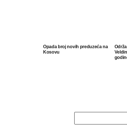
Opada broj novih preduzeća na
Održa
Kosovu
Veldin
godin