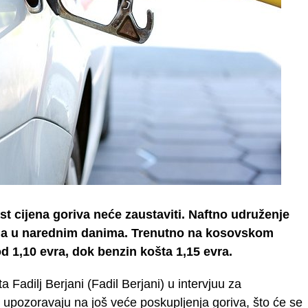
t cijena goriva neće zaustaviti. Naftno udruženje
nja u narednim danima. Trenutno na kosovskom
 od 1,10 evra, dok benzin košta 1,15 evra.
 Fadilj Berjani (Fadil Berjani) u intervjuu za
pozoravaju na još veće poskupljenja goriva, što će se