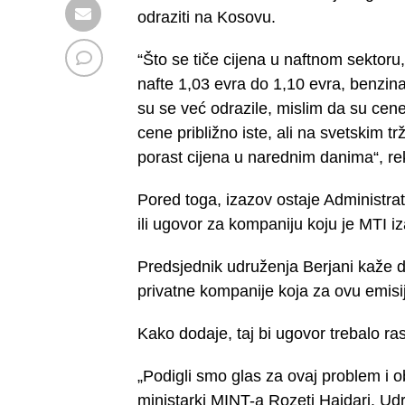
odraziti na Kosovu.
“Što se tiče cijena u naftnom sektoru, 
nafte 1,03 evra do 1,10 evra, benzina
su se već odrazile, mislim da su ce
cene približno iste, ali na svetskim trž
porast cijena u narednim danima“, rek
Pored toga, izazov ostaje Administrati
ili ugovor za kompaniju koju je MTI i
Predsjednik udruženja Berjani kaže da
privatne kompanije koja za ovu emisiju
Kako dodaje, taj bi ugovor trebalo r
„Podigli smo glas za ovaj problem i o
ministarki MINT-a Rozeti Hajdari. Ud