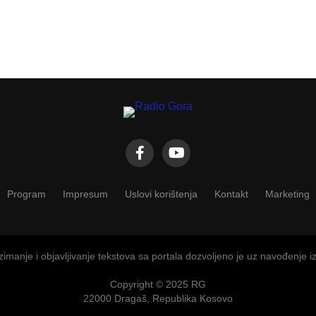
Program
Impresum
Uslovi korištenja
Kontakt
Marketing
imanje i objavljivanje tekstova sa portala dozvoljeno je uz navođenje i
Copyright © 2025 RG
22000 Dragaš, Republika Kosovo