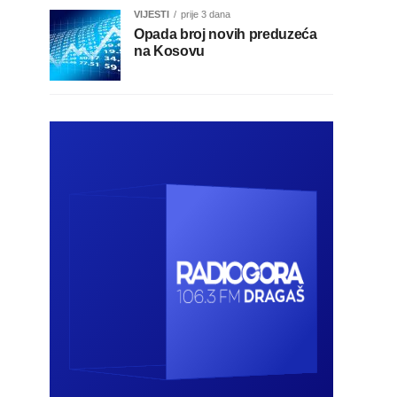
VIJESTI
prije 3 dana
Opada broj novih preduzeća
na Kosovu