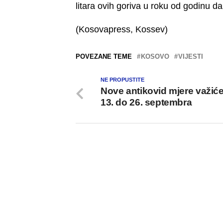
litara ovih goriva u roku od godinu d
(Kosovapress, Kossev)
POVEZANE TEME
KOSOVO
VIJESTI
NE PROPUSTITE
Nove antikovid mjere važić
13. do 26. septembra