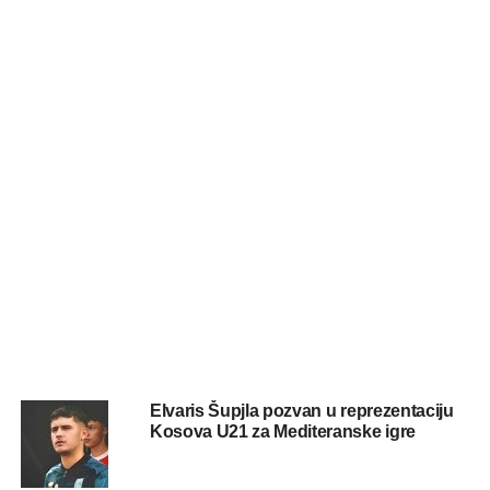
Elvaris Šupjla pozvan u reprezentaciju
Kosova U21 za Mediteranske igre