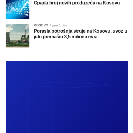
Opada broj novih preduzeća na Kosovu
KOSOVO
prije 1 dan
Porasla potrošnja struje na Kosovu, uvoz u
julu premašio 3,5 miliona evra