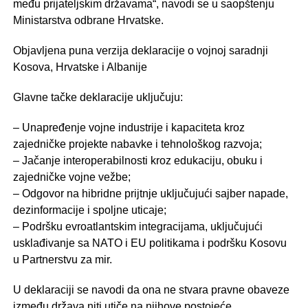
među prijateljskim državama“, navodi se u saopštenju
Ministarstva odbrane Hrvatske.
Objavljena puna verzija deklaracije o vojnoj saradnji
Kosova, Hrvatske i Albanije
Glavne tačke deklaracije uključuju:
– Unapređenje vojne industrije i kapaciteta kroz
zajedničke projekte nabavke i tehnološkog razvoja;
– Jačanje interoperabilnosti kroz edukaciju, obuku i
zajedničke vojne vežbe;
– Odgovor na hibridne prijtnje uključujući sajber napade,
dezinformacije i spoljne uticaje;
– Podršku evroatlantskim integracijama, uključujući
usklađivanje sa NATO i EU politikama i podršku Kosovu
u Partnerstvu za mir.
U deklaraciji se navodi da ona ne stvara pravne obaveze
između država niti utiče na njihove postojeće