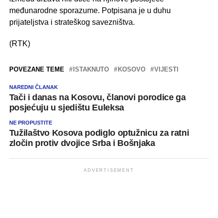
međunarodne sporazume. Potpisana je u duhu
prijateljstva i strateškog savezništva.
(RTK)
POVEZANE TEME
ISTAKNUTO
KOSOVO
VIJESTI
NAREDNI ČLANAK
Tači i danas na Kosovu, članovi porodice ga
posjećuju u sjedištu Euleksa
NE PROPUSTITE
Tužilaštvo Kosova podiglo optužnicu za ratni
zločin protiv dvojice Srba i Bošnjaka
ADVERTISEMENT