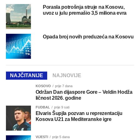
Porasla potrošnja struje na Kosovu,
uvoz u julu premašio 3,5 miliona evra
Opada broj novih preduzeća na Kosovu
NAJČITANIJE
NAJNOVIJE
KOSOVO
prije 7 dana
Održan Dan dijaspore Gore – Veldin Hodža
ličnost 2026. godine
FUDBAL
prije 9 sati
Elvaris Šupjla pozvan u reprezentaciju
Kosova U21 za Mediteranske igre
VIJESTI
prije 5 dana