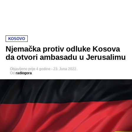
KOSOVO
Njemačka protiv odluke Kosova
da otvori ambasadu u Jerusalimu
Objavljeno
prije 4 godine
-
23. Juna 2022.
Od
radiogora