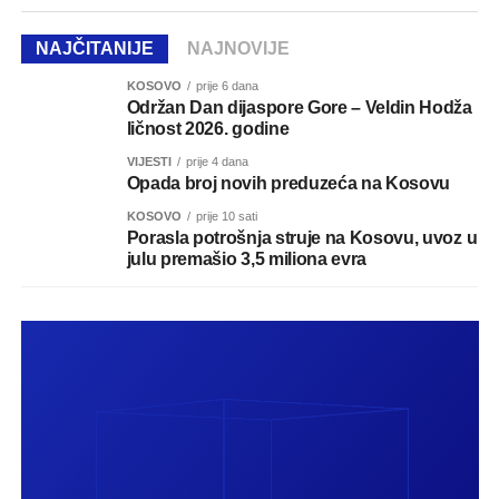
NAJČITANIJE
NAJNOVIJE
KOSOVO
prije 6 dana
Održan Dan dijaspore Gore – Veldin Hodža
ličnost 2026. godine
VIJESTI
prije 4 dana
Opada broj novih preduzeća na Kosovu
KOSOVO
prije 10 sati
Porasla potrošnja struje na Kosovu, uvoz u
julu premašio 3,5 miliona evra