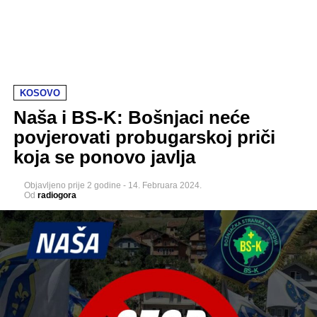
KOSOVO
Naša i BS-K: Bošnjaci neće
povjerovati probugarskoj priči
koja se ponovo javlja
Objavljeno
prije 2 godine
-
14. Februara 2024.
Od
radiogora