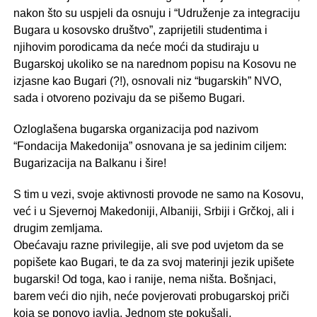
nakon što su uspjeli da osnuju i “Udruženje za integraciju
Bugara u kosovsko društvo”, zaprijetili studentima i
njihovim porodicama da neće moći da studiraju u
Bugarskoj ukoliko se na narednom popisu na Kosovu ne
izjasne kao Bugari (?!), osnovali niz “bugarskih” NVO,
sada i otvoreno pozivaju da se pišemo Bugari.
Ozloglašena bugarska organizacija pod nazivom
“Fondacija Makedonija” osnovana je sa jedinim ciljem:
Bugarizacija na Balkanu i šire!
S tim u vezi, svoje aktivnosti provode ne samo na Kosovu,
već i u Sjevernoj Makedoniji, Albaniji, Srbiji i Grčkoj, ali i
drugim zemljama.
Obećavaju razne privilegije, ali sve pod uvjetom da se
popišete kao Bugari, te da za svoj materinji jezik upišete
bugarski! Od toga, kao i ranije, nema ništa. Bošnjaci,
barem veći dio njih, neće povjerovati probugarskoj priči
koja se ponovo javlja. Jednom ste pokušali,