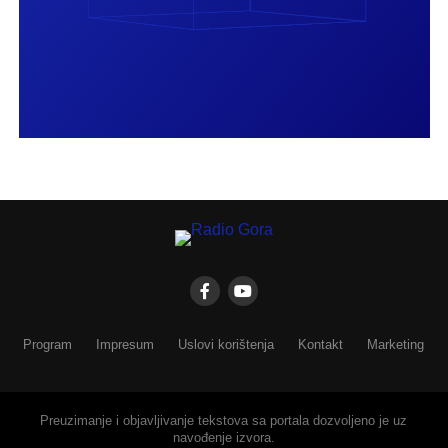
Program
Impresum
Uslovi korištenja
Kontakt
Marketing
Preuzimanje i objavljivanje tekstova sa portala dozvoljeno je uz
navođenje izvora.