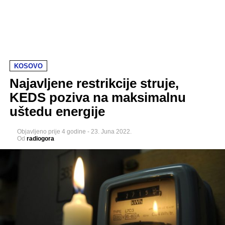
KOSOVO
Najavljene restrikcije struje,
KEDS poziva na maksimalnu
uštedu energije
Objavljeno
prije 4 godine
-
23. Juna 2022.
Od
radiogora