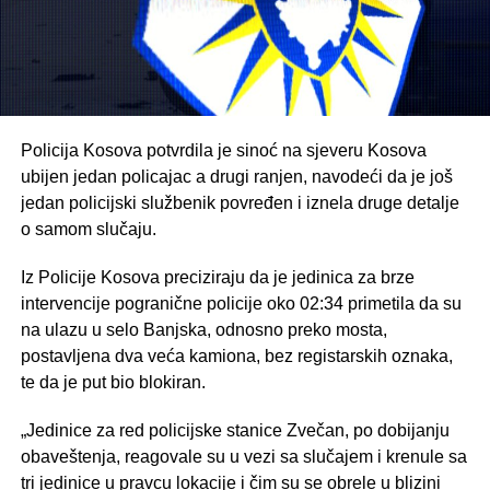
Policija Kosova potvrdila je sinoć na sjeveru Kosova
ubijen jedan policajac a drugi ranjen, navodeći da je još
jedan policijski službenik povređen i iznela druge detalje
o samom slučaju.
Iz Policije Kosova preciziraju da je jedinica za brze
intervencije pogranične policije oko 02:34 primetila da su
na ulazu u selo Banjska, odnosno preko mosta,
postavljena dva veća kamiona, bez registarskih oznaka,
te da je put bio blokiran.
„Jedinice za red policijske stanice Zvečan, po dobijanju
obaveštenja, reagovale su u vezi sa slučajem i krenule sa
tri jedinice u pravcu lokacije i čim su se obrele u blizini