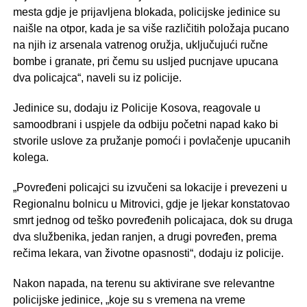
mesta gdje je prijavljena blokada, policijske jedinice su
naišle na otpor, kada je sa više različitih položaja pucano
na njih iz arsenala vatrenog oružja, uključujući ručne
bombe i granate, pri čemu su usljed pucnjave upucana
dva policajca“, naveli su iz policije.
Jedinice su, dodaju iz Policije Kosova, reagovale u
samoodbrani i uspjele da odbiju početni napad kako bi
stvorile uslove za pružanje pomoći i povlačenje upucanih
kolega.
„Povređeni policajci su izvučeni sa lokacije i prevezeni u
Regionalnu bolnicu u Mitrovici, gdje je ljekar konstatovao
smrt jednog od teško povređenih policajaca, dok su druga
dva službenika, jedan ranjen, a drugi povređen, prema
rečima lekara, van životne opasnosti“, dodaju iz policije.
Nakon napada, na terenu su aktivirane sve relevantne
policijske jedinice, „koje su s vremena na vreme