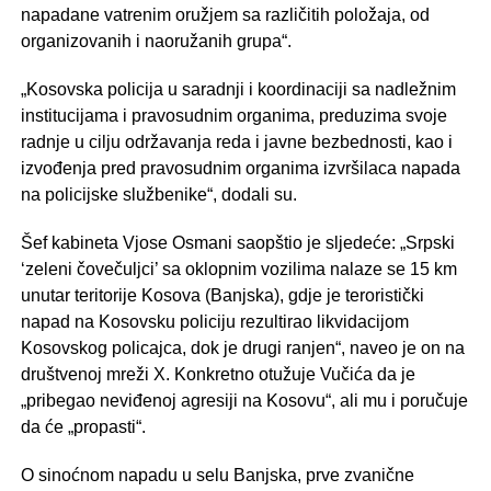
napadane vatrenim oružjem sa različitih položaja, od
organizovanih i naoružanih grupa“.
„Kosovska policija u saradnji i koordinaciji sa nadležnim
institucijama i pravosudnim organima, preduzima svoje
radnje u cilju održavanja reda i javne bezbednosti, kao i
izvođenja pred pravosudnim organima izvršilaca napada
na policijske službenike“, dodali su.
Šef kabineta Vjose Osmani saopštio je sljedeće: „Srpski
‘zeleni čovečuljci’ sa oklopnim vozilima nalaze se 15 km
unutar teritorije Kosova (Banjska), gdje je teroristički
napad na Kosovsku policiju rezultirao likvidacijom
Kosovskog policajca, dok je drugi ranjen“, naveo je on na
društvenoj mreži X. Konkretno otužuje Vučića da je
„pribegao neviđenoj agresiji na Kosovu“, ali mu i poručuje
da će „propasti“.
O sinoćnom napadu u selu Banjska, prve zvanične