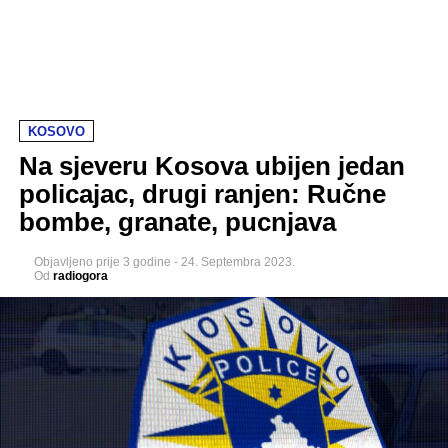
KOSOVO
Na sjeveru Kosova ubijen jedan
policajac, drugi ranjen: Ručne
bombe, granate, pucnjava
Objavljeno
prije 3 godine
-
24. Septembra 2023.
Od
radiogora