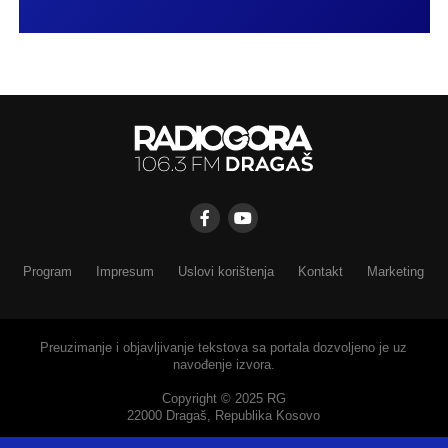
Program
Impresum
Uslovi korištenja
Kontakt
Marketing
Preuzimanje i objavljivanje tekstova sa portala dozvoljeno je uz
navođenje izvora.
Copyright © 2025 RG
22000 Dragaš, Republika Kosovo