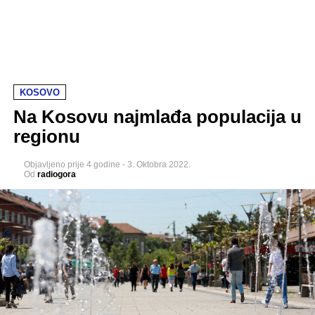
KOSOVO
Na Kosovu najmlađa populacija u
regionu
Objavljeno
prije 4 godine
-
3. Oktobra 2022.
Od
radiogora