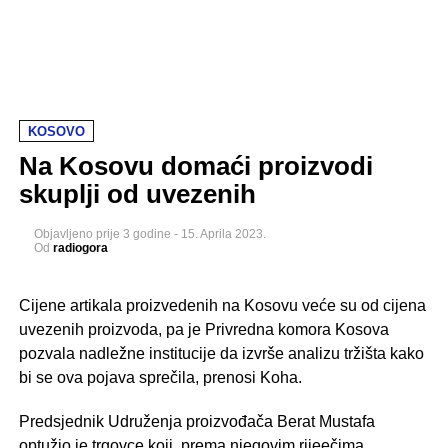
KOSOVO
Na Kosovu domaći proizvodi
skuplji od uvezenih
Objavljeno
prije 3 godine
-
15. Aprila 2023.
Od
radiogora
Cijene artikala proizvedenih na Kosovu veće su od cijena
uvezenih proizvoda, pa je Privredna komora Kosova
pozvala nadležne institucije da izvrše analizu tržišta kako
bi se ova pojava sprečila, prenosi Koha.
Predsjednik Udruženja proizvođača Berat Mustafa
optužio je trgovce koji, prema njegovim rijeečima,