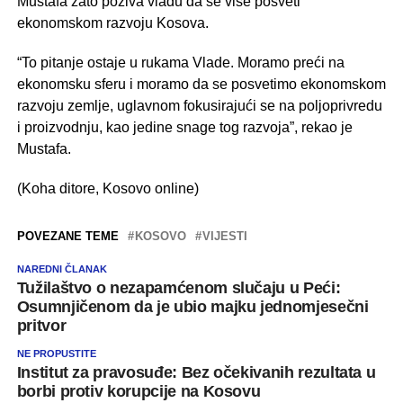
Mustafa zato poziva vladu da se više posveti
ekonomskom razvoju Kosova.
“To pitanje ostaje u rukama Vlade. Moramo preći na
ekonomsku sferu i moramo da se posvetimo ekonomskom
razvoju zemlje, uglavnom fokusirajući se na poljoprivredu
i proizvodnju, kao jedine snage tog razvoja”, rekao je
Mustafa.
(Koha ditore, Kosovo online)
POVEZANE TEME
KOSOVO
VIJESTI
NAREDNI ČLANAK
Tužilaštvo o nezapamćenom slučaju u Peći:
Osumnjičenom da je ubio majku jednomjesečni
pritvor
NE PROPUSTITE
Institut za pravosuđe: Bez očekivanih rezultata u
borbi protiv korupcije na Kosovu