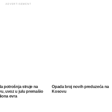
ADVERTISEMENT
a potrošnja struje na
Opada broj novih preduzeća na
u, uvoz u julu premašio
Kosovu
liona evra