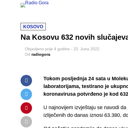
KOSOVO
Na Kosovu 632 novih slučajeva
Objavljeno
prije 4 godine
-
23. Juna 2022.
Od
radiogora
Tokom posljednja 24 sata u Molekul
laboratorijama, testirano je ukupn
koronavirusa potvrđeno je kod 632 
U najnovijem izvještaju se navodi da
izliječenih do danas iznosi 63.380, do