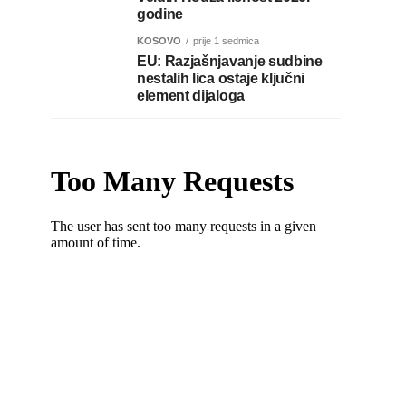
godine
KOSOVO
prije 1 sedmica
EU: Razjašnjavanje sudbine
nestalih lica ostaje ključni
element dijaloga