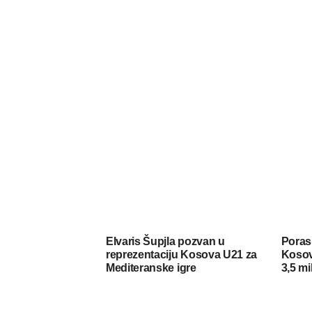
Elvaris Šupjla pozvan u
Porasl
reprezentaciju Kosova U21 za
Kosov
Mediteranske igre
3,5 mi