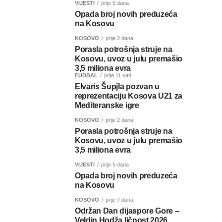
VIJESTI
prije 5 dana
Opada broj novih preduzeća
na Kosovu
KOSOVO
prije 2 dana
Porasla potrošnja struje na
Kosovu, uvoz u julu premašio
3,5 miliona evra
FUDBAL
prije 11 sati
Elvaris Šupjla pozvan u
reprezentaciju Kosova U21 za
Mediteranske igre
KOSOVO
prije 2 dana
Porasla potrošnja struje na
Kosovu, uvoz u julu premašio
3,5 miliona evra
VIJESTI
prije 5 dana
Opada broj novih preduzeća
na Kosovu
KOSOVO
prije 7 dana
Održan Dan dijaspore Gore –
Veldin Hodža ličnost 2026.