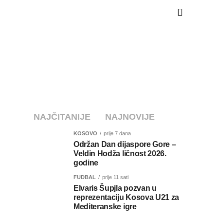
NAJČITANIJE
NAJNOVIJE
KOSOVO
prije 7 dana
Održan Dan dijaspore Gore –
Veldin Hodža ličnost 2026.
godine
FUDBAL
prije 11 sati
Elvaris Šupjla pozvan u
reprezentaciju Kosova U21 za
Mediteranske igre