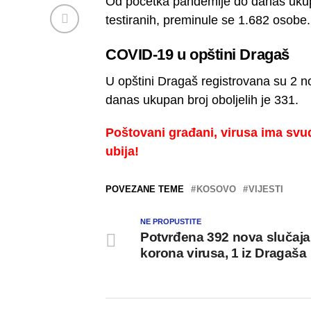
Od početka pandemije do danas ukupa
testiranih, preminule se 1.682 osobe.
COVID-19 u opštini Dragaš
U opštini Dragaš registrovana su 2 
danas ukupan broj oboljelih je 331.
Poštovani građani, virusa ima svu
ubija!
POVEZANE TEME
KOSOVO
VIJESTI
NE PROPUSTITE
Potvrđena 392 nova slučaja
korona virusa, 1 iz Dragaša