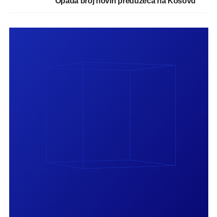
Opada broj novih preduzeća na Kosovu