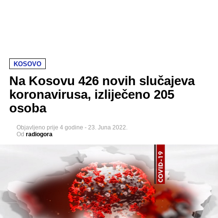
KOSOVO
Na Kosovu 426 novih slučajeva
koronavirusa, izliječeno 205
osoba
Objavljeno
prije 4 godine
-
23. Juna 2022.
Od
radiogora