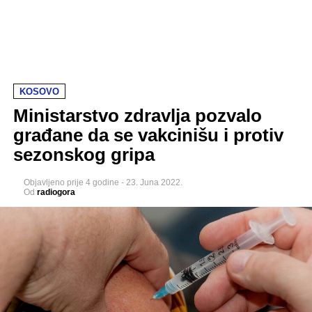
KOSOVO
Ministarstvo zdravlja pozvalo
građane da se vakcinišu i protiv
sezonskog gripa
Objavljeno
prije 4 godine
-
23. Juna 2022.
Od
radiogora