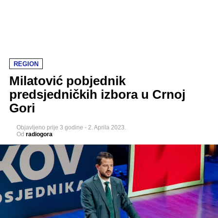
REGION
Milatović pobjednik
predsjedničkih izbora u Crnoj
Gori
Objavljeno
prije 3 godine
-
2. Aprila 2023.
Od
radiogora