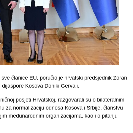
sve članice EU, poručio je hrvatski predsjednik Zoran
 i dijaspore Kosova Doniki Gervali.
aničnoj posjeti Hrvatskoj, razgovarali su o bilateralnim
u za normalizaciju odnosa Kosova i Srbije, članstvu
gim međunarodnim organizacijama, kao i o pitanju