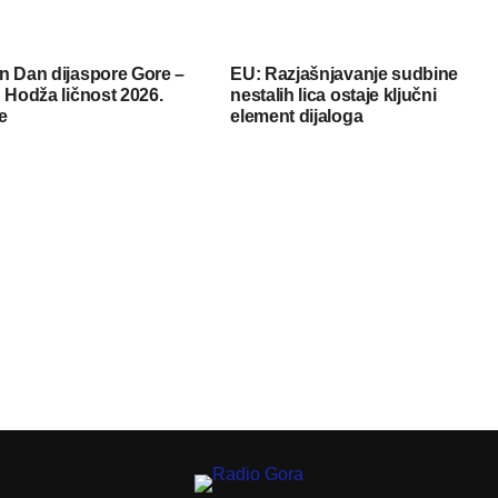
n Dan dijaspore Gore –
EU: Razjašnjavanje sudbine
 Hodža ličnost 2026.
nestalih lica ostaje ključni
e
element dijaloga