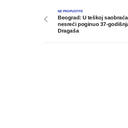
NE PROPUSTITE
Beograd: U teškoj saobraća
nesreći poginuo 37-godišnja
Dragaša