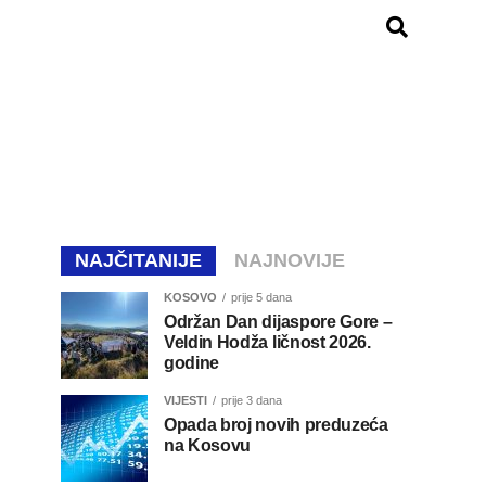
NAJČITANIJE
NAJNOVIJE
KOSOVO
prije 5 dana
Održan Dan dijaspore Gore –
Veldin Hodža ličnost 2026.
godine
VIJESTI
prije 3 dana
Opada broj novih preduzeća
na Kosovu