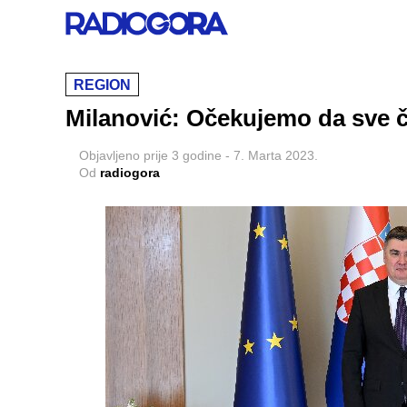
REGION
Milanović: Očekujemo da sve 
Objavljeno
prije 3 godine
-
7. Marta 2023.
Od
radiogora