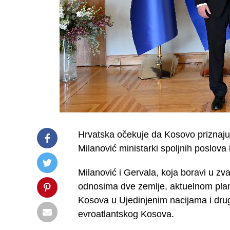
Hrvatska očekuje da Kosovo priznaju 
Milanović ministarki spoljnih poslova
Milanović i Gervala, koja boravi u zv
odnosima dve zemlje, aktuelnom plan
Kosova u Ujedinjenim nacijama i dru
evroatlantskog Kosova.