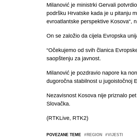
Milanović je ministrki Gervali potvr
podršku Hrvatske kada je u pitanju 
evroatlantske perspektive Kosova“, n
On se založio da cijela Evropska uni
“Očekujemo od svih članica Evropske
saopštenju za javnost.
Milanović je pozdravio napore ka nor
dugoročna stabilnost u jugoistočnoj E
Nezavisnost Kosova nije priznalo pet
Slovačka.
(RTKLive, RTK2)
POVEZANE TEME
REGION
VIJESTI