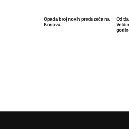
Opada broj novih preduzeća na
Održa
Kosovu
Veldin
godin