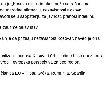
dio da je „Kosovo uvijek imalo i može da računa na
međunarodna afirmacija nezavisnosti Kosova i
avodi se u saopštenju za javnost, prenosi Indek.hr.
ja zauzme takav stav.
 unije da priznaju nezavisnost Kosova”, naveo je on u
malizaciji odnosa Kosova i Srbije, čime bi se obezbedila
vropi i evropska perspektiva za ceo region.
 članica EU – Kipar, Grčka, Rumunija, Španija i