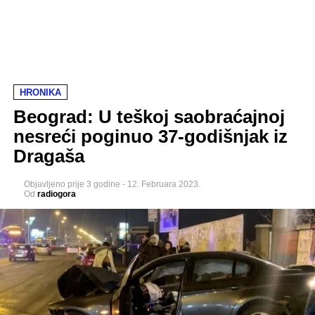
HRONIKA
Beograd: U teškoj saobraćajnoj
nesreći poginuo 37-godišnjak iz
Dragaša
Objavljeno
prije 3 godine
-
12. Februara 2023.
Od
radiogora