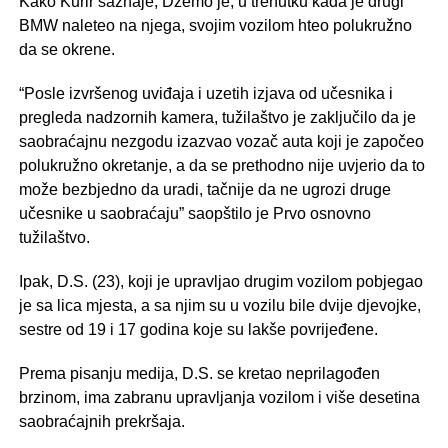
Kako Kurir saznaje, Džemo je, u trenutku kada je drugi
BMW naleteo na njega, svojim vozilom hteo polukružno
da se okrene.
“Posle izvršenog uviđaja i uzetih izjava od učesnika i
pregleda nadzornih kamera, tužilaštvo je zaključilo da je
saobraćajnu nezgodu izazvao vozač auta koji je započeo
polukružno okretanje, a da se prethodno nije uvjerio da to
može bezbjedno da uradi, tačnije da ne ugrozi druge
učesnike u saobraćaju” saopštilo je Prvo osnovno
tužilaštvo.
Ipak, D.S. (23), koji je upravljao drugim vozilom pobjegao
je sa lica mjesta, a sa njim su u vozilu bile dvije djevojke,
sestre od 19 i 17 godina koje su lakše povrijeđene.
Prema pisanju medija, D.S. se kretao neprilagođen
brzinom, ima zabranu upravljanja vozilom i više desetina
saobraćajnih prekršaja.