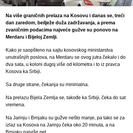
Na više graničnih prelaza na Kosovu i danas se, treći
dan zaredom, beilježe duža zadržavanja, a prema
zvaničnim podacima najveće gužve su ponovo na
Merdaru i Bijeloj Zemlji.
Kako je saopšteno na sajtu kosovskog ministarstva
unutrašnjih poslova, na Merdaru se ovog jutra čekalo i do
dva sata, u koloni dugoj više od kilometra i to iz pravca
Kosova ka Srbiji.
Sa druge strane, čekanja su minimalna.
Na prelazu Bijela Zemlja se, takođe ka Srbiji, čeka do sat
vremena.
Na Jarinju i Brnjaku su gužve nešto manje, pa tako se za
izlaz sa Kosova na Jarinju čeka oko 20 minuta, a na
Brnjaku najviše pet.