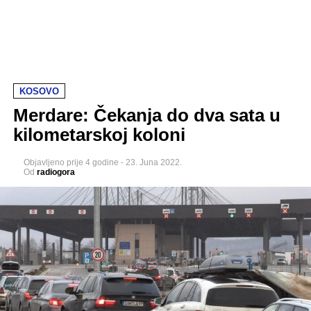
KOSOVO
Merdare: Čekanja do dva sata u
kilometarskoj koloni
Objavljeno
prije 4 godine
-
23. Juna 2022.
Od
radiogora