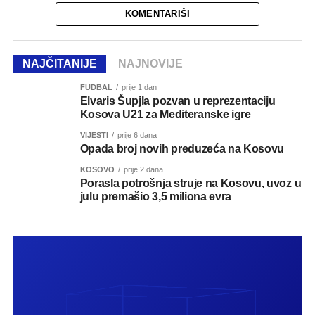
KOMENTARIŠI
NAJČITANIJE
NAJNOVIJE
FUDBAL
prije 1 dan
Elvaris Šupjla pozvan u reprezentaciju
Kosova U21 za Mediteranske igre
VIJESTI
prije 6 dana
Opada broj novih preduzeća na Kosovu
KOSOVO
prije 2 dana
Porasla potrošnja struje na Kosovu, uvoz u
julu premašio 3,5 miliona evra