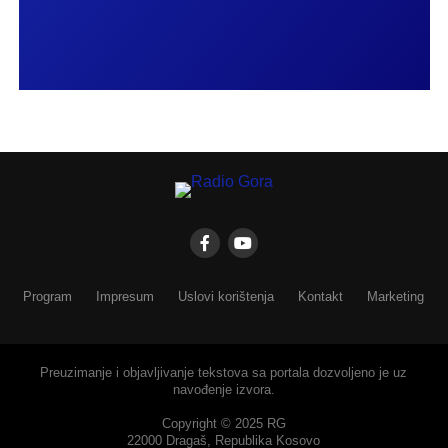
Program
Impresum
Uslovi korištenja
Kontakt
Marketing
Preuzimanje i objavljivanje tekstova sa portala dozvoljeno je uz
navođenje izvora.
Copyright © 2025 RG
22000 Dragaš, Republika Kosovo