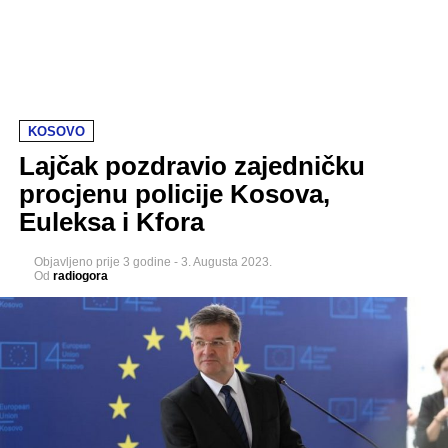
KOSOVO
Lajčak pozdravio zajedničku
procjenu policije Kosova,
Euleksa i Kfora
Objavljeno
prije 3 godine
-
3. Augusta 2023.
Od
radiogora