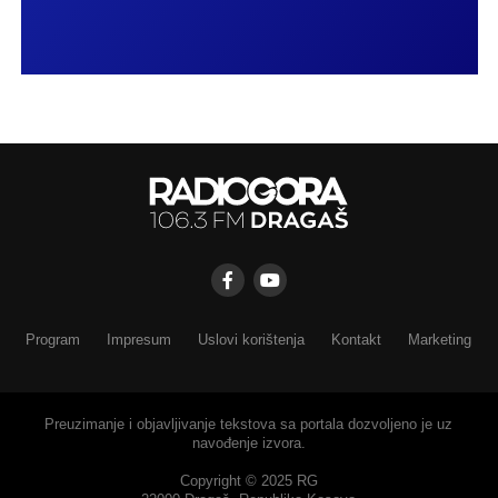
Program
Impresum
Uslovi korištenja
Kontakt
Marketing
Preuzimanje i objavljivanje tekstova sa portala dozvoljeno je uz
navođenje izvora.
Copyright © 2025 RG