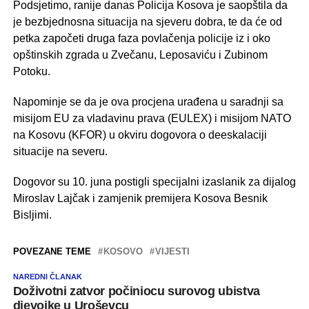
Podsjetimo, ranije danas Policija Kosova je saopštila da
je bezbjednosna situacija na sjeveru dobra, te da će od
petka započeti druga faza povlačenja policije iz i oko
opštinskih zgrada u Zvečanu, Leposaviću i Zubinom
Potoku.
Napominje se da je ova procjena urađena u saradnji sa
misijom EU za vladavinu prava (EULEX) i misijom NATO
na Kosovu (KFOR) u okviru dogovora o deeskalaciji
situacije na severu.
Dogovor su 10. juna postigli specijalni izaslanik za dijalog
Miroslav Lajčak i zamjenik premijera Kosova Besnik
Bisljimi.
POVEZANE TEME
KOSOVO
VIJESTI
NAREDNI ČLANAK
Doživotni zatvor počiniocu surovog ubistva
djevojke u Uroševcu