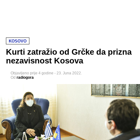
KOSOVO
Kurti zatražio od Grčke da prizna
nezavisnost Kosova
Objavljeno
prije 4 godine
-
23. Juna 2022.
Od
radiogora