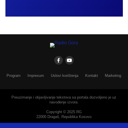
Program
Impresum
Uslovi korištenja
Kontakt
Marketing
Preuzimanje i objavljivanje tekstova sa portala dozvoljeno je uz
navođenje izvora.
Copyright © 2025 RG
22000 Dragaš, Republika Kosovo