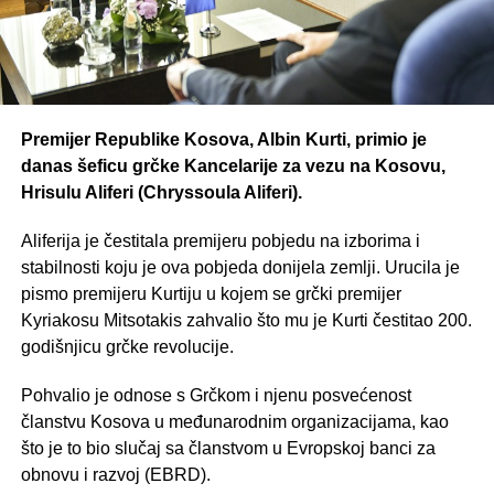
Premijer Republike Kosova, Albin Kurti, primio je
danas šeficu grčke Kancelarije za vezu na Kosovu,
Hrisulu Aliferi (Chryssoula Aliferi).
Aliferija je čestitala premijeru pobjedu na izborima i
stabilnosti koju je ova pobjeda donijela zemlji. Urucila je
pismo premijeru Kurtiju u kojem se grčki premijer
Kyriakosu Mitsotakis zahvalio što mu je Kurti čestitao 200.
godišnjicu grčke revolucije.
Pohvalio je odnose s Grčkom i njenu posvećenost
članstvu Kosova u međunarodnim organizacijama, kao
što je to bio slučaj sa članstvom u Evropskoj banci za
obnovu i razvoj (EBRD).