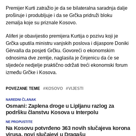
Premijer Kurti zatražio je da se bilateralna saradnja dalje
proširuje i produbljuje i da se Grčka pridruži bloku
zemalja koje su priznale Kosovo.
Aliferi je obavijestio premijera Kurtija o pozivu koji je
Grčka uputila ministru vanjskih poslova i dijaspore Doniki
Gërvalla da posjeti Grčku. Govoreći o ekonomskim
odnosima dve zemlje, naglasila je činjenicu da će se
sljedeće nedjelje praktično održati treći ekonomski forum
između Grčke i Kosova.
POVEZANE TEME
KOSOVO
VIJESTI
NAREDNI ČLANAK
Osmani: Zaplena droge u Lipljanu razlog za
podršku članstvu Kosova u Interpolu
NE PROPUSTITE
Na Kosovu potvrđeno 363 novih slučajeva korona
virusa, novi slučajevi u Dragašu