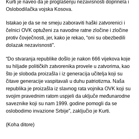
Kurti je naveo da je proglašenju nezavisnosti doprinela i
Oslobodilačka vojska Kosova.
Istakao je da se ne smeju zaboraviti haški zatvorenici i
čelnici OVK optuženi za navodne ratne zločine i zločine
protiv čovječnosti, jer, kako je rekao, “oni su obezbedili
dolazak nezavisnosti”.
“Do stvaranja republike došlo je nakon 666 vijekova koje
su hiljade političkih zatvorenika provele u zatvorima, kao
što je sloboda proizašla i iz generacija učitelja koji su
čitave generacije vaspitavali u duhu patriotizma. Naša
republika je proizašla iz slavnog rata vojnika OVK koji su
svojim pravednim ratom uspjeli da uključe međunarodne
saveznike koji su nam 1999. godine pomogli da se
oslobodimo invazione Srbije”, zaključio je Kurti.
(Koha ditore)