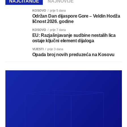
NAJČITANIJE
NAJNOVIJE
KOSOVO
prije 5 dana
Održan Dan dijaspore Gore – Veldin Hodža
ličnost 2026. godine
KOSOVO
prije 7 dana
EU: Razjašnjavanje sudbine nestalih lica
ostaje ključni element dijaloga
VIJESTI
prije 3 dana
Opada broj novih preduzeća na Kosovu