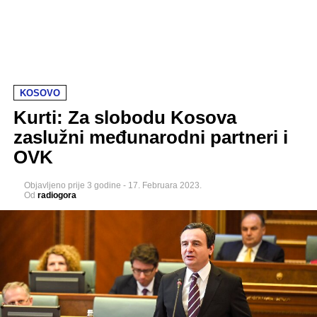
KOSOVO
Kurti: Za slobodu Kosova
zaslužni međunarodni partneri i
OVK
Objavljeno
prije 3 godine
-
17. Februara 2023.
Od
radiogora