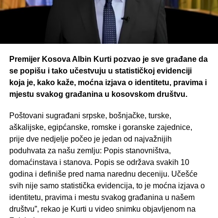
Premijer Kosova Albin Kurti pozvao je sve građane da
se popišu i tako učestvuju u statističkoj evidenciji
koja je, kako kaže, moćna izjava o identitetu, pravima i
mjestu svakog građanina u kosovskom društvu.
Poštovani sugrađani srpske, bošnjačke, turske,
aškalijske, egipćanske, romske i goranske zajednice,
prije dve nedjelje počeo je jedan od najvažnijih
poduhvata za našu zemlju: Popis stanovništva,
domaćinstava i stanova. Popis se održava svakih 10
godina i definiše pred nama narednu deceniju. Učešće
svih nije samo statistička evidencija, to je moćna izjava o
identitetu, pravima i mestu svakog građanina u našem
društvu”, rekao je Kurti u video snimku objavljenom na