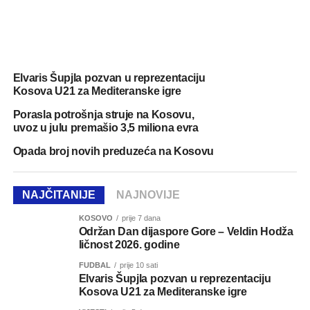
Elvaris Šupjla pozvan u reprezentaciju
Kosova U21 za Mediteranske igre
Porasla potrošnja struje na Kosovu,
uvoz u julu premašio 3,5 miliona evra
Opada broj novih preduzeća na Kosovu
NAJČITANIJE
NAJNOVIJE
KOSOVO
prije 7 dana
Održan Dan dijaspore Gore – Veldin Hodža
ličnost 2026. godine
FUDBAL
prije 10 sati
Elvaris Šupjla pozvan u reprezentaciju
Kosova U21 za Mediteranske igre