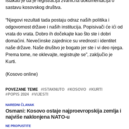
Istakao je da je registracija zvanična dokumentacija o
sastavu kosovskog društva.
“Njegovi rezultati tada postaju odraz naših politika i
odgovornost države i naših institucija. Popisivači će ići od
vrata do vrata. Dobro ih dočekajte kao što ste i dobri
domaćini. Nevećinske zajednice su vrednost i identitet
naše države. Naše društvo je bogato jer ste i vi deo njega.
Prema tome, ne oklevajte, registrujte se”, zaključio je
Kurti.
(Kosovo online)
POVEZANE TEME
ISTAKNUTO
KOSOVO
KURTI
POPIS 2024
VIJESTI
NAREDNI ČLANAK
Osmani: Kosovo ostaje najproevropskija zemlja i
najviše naklonjena NATO-u
NE PROPUSTITE