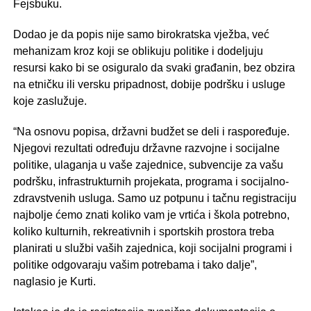
Fejsbuku.
Dodao je da popis nije samo birokratska vježba, već
mehanizam kroz koji se oblikuju politike i dodeljuju
resursi kako bi se osiguralo da svaki građanin, bez obzira
na etničku ili versku pripadnost, dobije podršku i usluge
koje zaslužuje.
“Na osnovu popisa, državni budžet se deli i raspoređuje.
Njegovi rezultati određuju državne razvojne i socijalne
politike, ulaganja u vaše zajednice, subvencije za vašu
podršku, infrastrukturnih projekata, programa i socijalno-
zdravstvenih usluga. Samo uz potpunu i tačnu registraciju
najbolje ćemo znati koliko vam je vrtića i škola potrebno,
koliko kulturnih, rekreativnih i sportskih prostora treba
planirati u službi vaših zajednica, koji socijalni programi i
politike odgovaraju vašim potrebama i tako dalje”,
naglasio je Kurti.