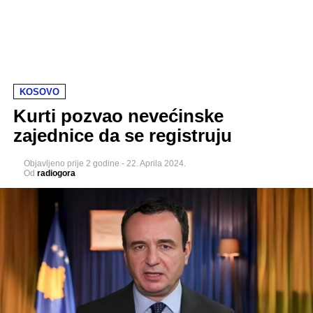
KOSOVO
Kurti pozvao nevećinske
zajednice da se registruju
Objavljeno
prije 2 godine
-
22. Aprila 2024.
Od
radiogora