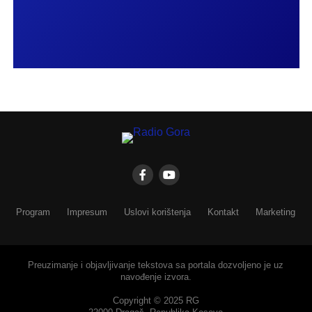
Program
Impresum
Uslovi korištenja
Kontakt
Marketing
Preuzimanje i objavljivanje tekstova sa portala dozvoljeno je uz
navođenje izvora.
Copyright © 2025 RG