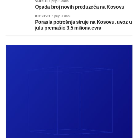
VIJESTI
prije 5 dana
Opada broj novih preduzeća na Kosovu
KOSOVO
prije 1 dan
Porasla potrošnja struje na Kosovu, uvoz u
julu premašio 3,5 miliona evra