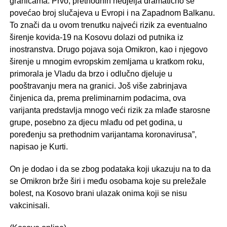
granicama. Prvo, prethodnih nedjelja dramatično se
povećao broj slučajeva u Evropi i na Zapadnom Balkanu.
To znači da u ovom trenutku najveći rizik za eventualno
širenje kovida-19 na Kosovu dolazi od putnika iz
inostranstva. Drugo pojava soja Omikron, kao i njegovo
širenje u mnogim evropskim zemljama u kratkom roku,
primorala je Vladu da brzo i odlučno djeluje u
pooštravanju mera na granici. Još više zabrinjava
činjenica da, prema preliminarnim podacima, ova
varijanta predstavlja mnogo veći rizik za mlađe starosne
grupe, posebno za djecu mlađu od pet godina, u
poređenju sa prethodnim varijantama koronavirusa”,
napisao je Kurti.
On je dodao i da se zbog podataka koji ukazuju na to da
se Omikron brže širi i među osobama koje su preležale
bolest, na Kosovo brani ulazak onima koji se nisu
vakcinisali.