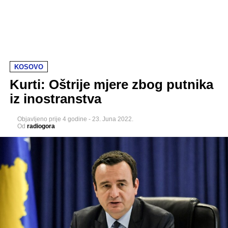
KOSOVO
Kurti: Oštrije mjere zbog putnika
iz inostranstva
Objavljeno
prije 4 godine
-
23. Juna 2022.
Od
radiogora