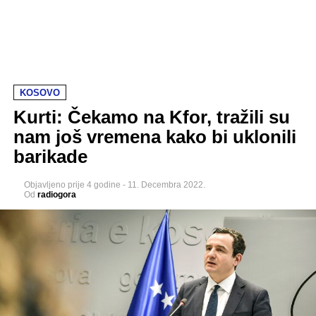
KOSOVO
Kurti: Čekamo na Kfor, tražili su
nam još vremena kako bi uklonili
barikade
Objavljeno
prije 4 godine
-
11. Decembra 2022.
Od
radiogora