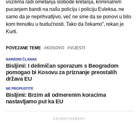
vozilima radi ometanja slobode kretanja, kriminalnim
pucanjem bandi na našu policiju i policiju Euleksa, ne
samo da je neprihvatljivo, već ne sme da se ponovi u bilo
kom trenutku u budućnosti. Tako da čekamo”, rekao je
Kurti.
POVEZANE TEME
KOSOVO
VIJESTI
NAREDNI ČLANAK
Bisljimi: I delimičan sporazum s Beogradom
pomogao bi Kosovu za priznanje preostalih
država EU
NE PROPUSTITE
Bisljimi: Brzim ali odmerenim koracima
nastavljamo put ka EU
ADVERTISEMENT