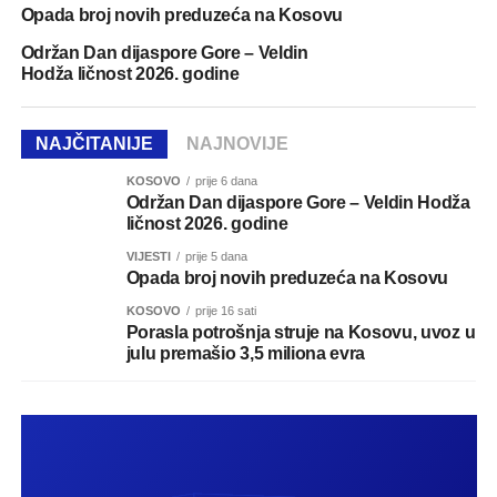
Opada broj novih preduzeća na Kosovu
Održan Dan dijaspore Gore – Veldin
Hodža ličnost 2026. godine
NAJČITANIJE
NAJNOVIJE
KOSOVO
prije 6 dana
Održan Dan dijaspore Gore – Veldin Hodža
ličnost 2026. godine
VIJESTI
prije 5 dana
Opada broj novih preduzeća na Kosovu
KOSOVO
prije 16 sati
Porasla potrošnja struje na Kosovu, uvoz u
julu premašio 3,5 miliona evra