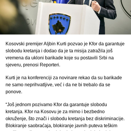
Kosovski premijer Aljbin Kurti pozvao je Kfor da garantuje
slobodu kretanja i dodao da je ta misija zatražila još
vremena da ukloni barikade koje su postavili Srbi na
sjeveru, prenosi Reporteri.
Kurti je na konferenciji za novinare rekao da su barikade
ne samo neprihvatljive, već i da ne bi trebalo da se
ponove.
“Još jednom pozivamo Kfor da garantuje slobodu
kretanja. Kfor na Kosovu je za mirno i bezbedno
okruženje, što znači i slobodu kretanja bez diskriminacije.
Blokiranje saobraćaja, blokiranje javnih puteva teškim