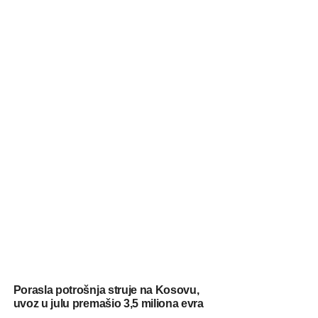
Porasla potrošnja struje na Kosovu,
uvoz u julu premašio 3,5 miliona evra