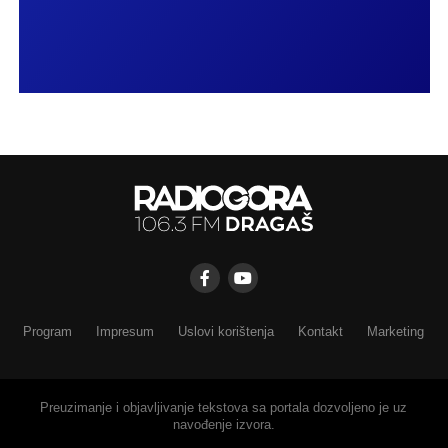
Program
Impresum
Uslovi korištenja
Kontakt
Marketing
Preuzimanje i objavljivanje tekstova sa portala dozvoljeno je uz
navođenje izvora.