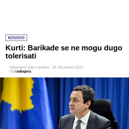
KOSOVO
Kurti: Barikade se ne mogu dugo
tolerisati
Objavljeno
prije 4 godine
-
19. Decembra 2022.
Od
radiogora