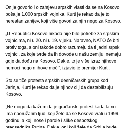
On je govorio i o zahtjevu srpskih vlasti da se na Kosovo
pošalje 1.000 srpskih vojnika. Kurti je rekao da je to
nerealan zahtjev, koji više govori za njih nego za Kosovo.
„U Republici Kosovo nikada nije bilo potrebe za srpskim
vojnicima, ni u 20. ni u 19. vijeku. Naravno, NATO će biti
protiv toga, a oni takođe dobro razumeju da ti jadni srpski
vojnici, za koje tvrde da ih dovode u našu zemlju, nemaju
gdje da dođu na Kosovo. Dakle, to je više izraz njihove
nemoći nego njihove moći“, izjavio je premijer Kurti.
Što se tiče protesta srpskih desničarskih grupa kod
Jarinja, Kurti je rekao da je njihov cilj da destabilizuju
Kosovo.
„Ne mogu da kažem da je građanski protest kada tamo
ima naoružanih ljudi koji žele da se Kosovo vrati u 1999.
godinu, a koji nose i parole i slike despotskog
predsednika Putina. Dakle, oni koji žele da Srbija bude