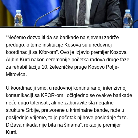
“Nećemo dozvoliti da se barikade na sjeveru zadrže
predugo, o tome institucije Kosova su u redovnoj
koordinaciji sa Kfor-om”. Ovo je izjavio premijer Kosova
Aljbin Kurti nakon ceremonije početka radova druge faze
za rehabilitaciju 10. železničke pruge Kosovo Polje-
Mitrovica.
U koordinaciji smo, u redovnoj kontinuiranoj intenzivnoj
komunikaciji sa KFOR-om i očigledno se ovakve barikade
neće dugo tolerisati, ali ne zaboravite šta ilegalne
strukture Srbije, pretvorene u kriminalne bande, rade u
posljednje vrijeme, to je početak njihove poslednje faze.
Država nikada nije bila na šinama“, rekao je premijer
Kurti.