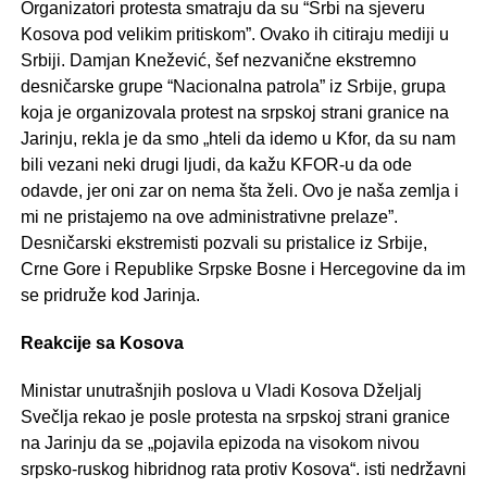
Organizatori protesta smatraju da su “Srbi na sjeveru
Kosova pod velikim pritiskom”. Ovako ih citiraju mediji u
Srbiji. Damjan Knežević, šef nezvanične ekstremno
desničarske grupe “Nacionalna patrola” iz Srbije, grupa
koja je organizovala protest na srpskoj strani granice na
Jarinju, rekla je da smo „hteli da idemo u Kfor, da su nam
bili vezani neki drugi ljudi, da kažu KFOR-u da ode
odavde, jer oni zar on nema šta želi. Ovo je naša zemlja i
mi ne pristajemo na ove administrativne prelaze”.
Desničarski ekstremisti pozvali su pristalice iz Srbije,
Crne Gore i Republike Srpske Bosne i Hercegovine da im
se pridruže kod Jarinja.
Reakcije sa Kosova
Ministar unutrašnjih poslova u Vladi Kosova Dželjalj
Svečlja rekao je posle protesta na srpskoj strani granice
na Jarinju da se „pojavila epizoda na visokom nivou
srpsko-ruskog hibridnog rata protiv Kosova“. isti nedržavni