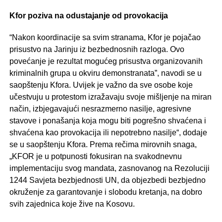
Kfor poziva na odustajanje od provokacija
“Nakon koordinacije sa svim stranama, Kfor je pojačao
prisustvo na Jarinju iz bezbednosnih razloga. Ovo
povećanje je rezultat mogućeg prisustva organizovanih
kriminalnih grupa u okviru demonstranata”, navodi se u
saopštenju Kfora. Uvijek je važno da sve osobe koje
učestvuju u protestom izražavaju svoje mišljenje na miran
način, izbjegavajući nesrazmerno nasilje, agresivne
stavove i ponašanja koja mogu biti pogrešno shvaćena i
shvaćena kao provokacija ili nepotrebno nasilje“, dodaje
se u saopštenju Kfora. Prema rečima mirovnih snaga,
„KFOR je u potpunosti fokusiran na svakodnevnu
implementaciju svog mandata, zasnovanog na Rezoluciji
1244 Savjeta bezbjednosti UN, da objezbedi bezbjedno
okruženje za garantovanje i slobodu kretanja, na dobro
svih zajednica koje žive na Kosovu.