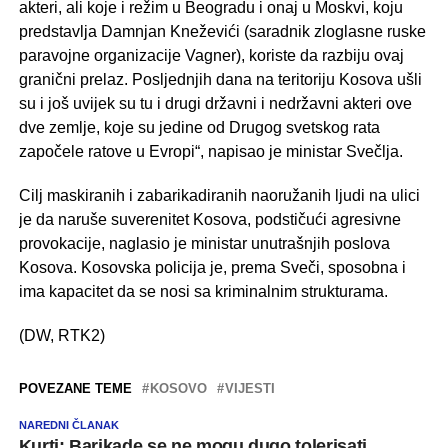
akteri, ali koje i režim u Beogradu i onaj u Moskvi, koju
predstavlja Damnjan Kneževići (saradnik zloglasne ruske
paravojne organizacije Vagner), koriste da razbiju ovaj
granični prelaz. Posljednjih dana na teritoriju Kosova ušli
su i još uvijek su tu i drugi državni i nedržavni akteri ove
dve zemlje, koje su jedine od Drugog svetskog rata
započele ratove u Evropi“, napisao je ministar Svečlja.
Cilj maskiranih i zabarikadiranih naoružanih ljudi na ulici
je da naruše suverenitet Kosova, podstičući agresivne
provokacije, naglasio je ministar unutrašnjih poslova
Kosova. Kosovska policija je, prema Sveči, sposobna i
ima kapacitet da se nosi sa kriminalnim strukturama.
(DW, RTK2)
POVEZANE TEME
KOSOVO
VIJESTI
NAREDNI ČLANAK
Kurti: Barikade se ne mogu dugo tolerisati