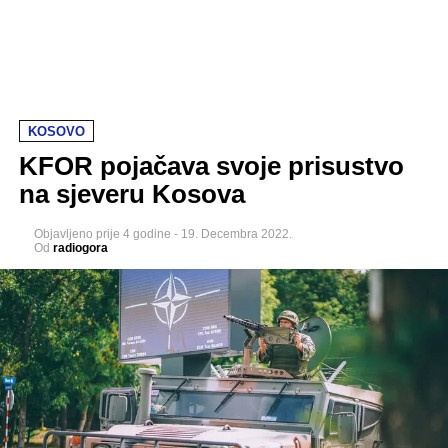
KOSOVO
KFOR pojačava svoje prisustvo
na sjeveru Kosova
Objavljeno
prije 4 godine
-
19. Decembra 2022.
Od
radiogora