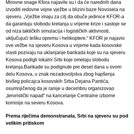
Mirovne snage Kfora najavile su i da će narednih dana
izvoditi redovne vojne vježbe u blizini baze Novosela na
sjeveru. „Vježbe imaju za cilj da obuče jedinice KFOR-a
da garantuju slobodu kretanja u vrijeme krize i sastoje se
od niza taktičkih simulacija i logističkih aktivnosti,
uključujući tešku opremu i helikoptere.“ KFOR je najavio
ove vežbe na sjeveru Kosova u vrijeme kada kosovske
vlasti pozivaju na uklanjanje barikada koje su na sjeveru
Kosova podigli lokalni Srbi koje ometaju slobodu
kretanja.Barikade su podignute pre deset dana u ovom
delu Kosova, u znak nezadovoljstva zbog hapšenja
bivšeg policajca kosovskih Srba Dejana Pantića,
osumnjičenog da je ranije u decembru organizovao
„teroristički napad“ na kancelarije Centralne izborne
komisije na severu Kosova.
Prema riječima demonstranata, Srbi na sjeveru su pod
velikim pritiskom