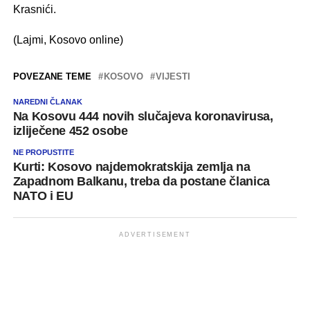
Krasnići.
(Lajmi, Kosovo online)
POVEZANE TEME
KOSOVO
VIJESTI
NAREDNI ČLANAK
Na Kosovu 444 novih slučajeva koronavirusa,
izliječene 452 osobe
NE PROPUSTITE
Kurti: Kosovo najdemokratskija zemlja na
Zapadnom Balkanu, treba da postane članica
NATO i EU
ADVERTISEMENT