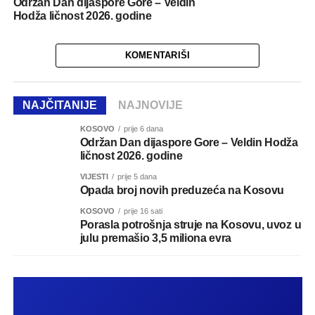
Održan Dan dijaspore Gore – Veldin
Hodža ličnost 2026. godine
KOMENTARIŠI
NAJČITANIJE
NAJNOVIJE
KOSOVO
prije 6 dana
Održan Dan dijaspore Gore – Veldin Hodža
ličnost 2026. godine
VIJESTI
prije 5 dana
Opada broj novih preduzeća na Kosovu
KOSOVO
prije 16 sati
Porasla potrošnja struje na Kosovu, uvoz u
julu premašio 3,5 miliona evra