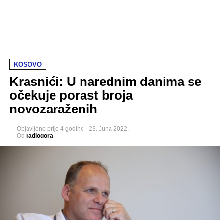
KOSOVO
Krasnići: U narednim danima se
očekuje porast broja
novozaraženih
Objavljeno
prije 4 godine
-
23. Juna 2022.
Od
radiogora