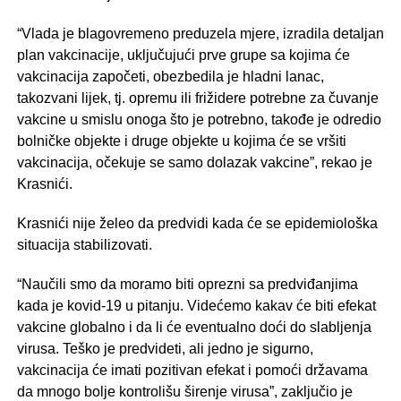
“Vlada je blagovremeno preduzela mjere, izradila detaljan
plan vakcinacije, uključujući prve grupe sa kojima će
vakcinacija započeti, obezbedila je hladni lanac,
takozvani lijek, tj. opremu ili frižidere potrebne za čuvanje
vakcine u smislu onoga što je potrebno, takođe je odredio
bolničke objekte i druge objekte u kojima će se vršiti
vakcinacija, očekuje se samo dolazak vakcine”, rekao je
Krasnići.
Krasnići nije želeo da predvidi kada će se epidemiološka
situacija stabilizovati.
“Naučili smo da moramo biti oprezni sa predviđanjima
kada je kovid-19 u pitanju. Videćemo kakav će biti efekat
vakcine globalno i da li će eventualno doći do slabljenja
virusa. Teško je predvideti, ali jedno je sigurno,
vakcinacija će imati pozitivan efekat i pomoći državama
da mnogo bolje kontrolišu širenje virusa”, zaključio je