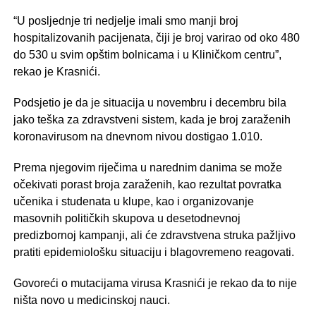
“U posljednje tri nedjelje imali smo manji broj
hospitalizovanih pacijenata, čiji je broj varirao od oko 480
do 530 u svim opštim bolnicama i u Kliničkom centru”,
rekao je Krasnići.
Podsjetio je da je situacija u novembru i decembru bila
jako teška za zdravstveni sistem, kada je broj zaraženih
koronavirusom na dnevnom nivou dostigao 1.010.
Prema njegovim riječima u narednim danima se može
očekivati porast broja zaraženih, kao rezultat povratka
učenika i studenata u klupe, kao i organizovanje
masovnih političkih skupova u desetodnevnoj
predizbornoj kampanji, ali će zdravstvena struka pažljivo
pratiti epidemiološku situaciju i blagovremeno reagovati.
Govoreći o mutacijama virusa Krasnići je rekao da to nije
ništa novo u medicinskoj nauci.