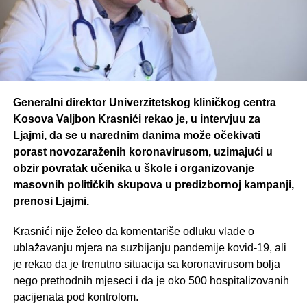
Generalni direktor Univerzitetskog kliničkog centra
Kosova Valjbon Krasnići rekao je, u intervjuu za
Ljajmi, da se u narednim danima može očekivati
porast novozaraženih koronavirusom, uzimajući u
obzir povratak učenika u škole i organizovanje
masovnih političkih skupova u predizbornoj kampanji,
prenosi Ljajmi.
Krasnići nije želeo da komentariše odluku vlade o
ublažavanju mjera na suzbijanju pandemije kovid-19, ali
je rekao da je trenutno situacija sa koronavirusom bolja
nego prethodnih mjeseci i da je oko 500 hospitalizovanih
pacijenata pod kontrolom.