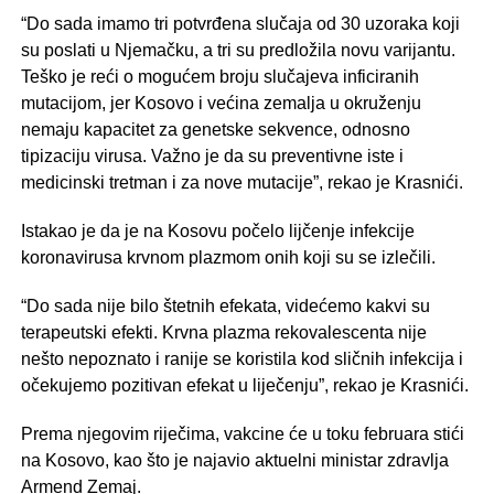
“Do sada imamo tri potvrđena slučaja od 30 uzoraka koji
su poslati u Njemačku, a tri su predložila novu varijantu.
Teško je reći o mogućem broju slučajeva inficiranih
mutacijom, jer Kosovo i većina zemalja u okruženju
nemaju kapacitet za genetske sekvence, odnosno
tipizaciju virusa. Važno je da su preventivne iste i
medicinski tretman i za nove mutacije”, rekao je Krasnići.
Istakao je da je na Kosovu počelo lijčenje infekcije
koronavirusa krvnom plazmom onih koji su se izlečili.
“Do sada nije bilo štetnih efekata, videćemo kakvi su
terapeutski efekti. Krvna plazma rekovalescenta nije
nešto nepoznato i ranije se koristila kod sličnih infekcija i
očekujemo pozitivan efekat u liječenju”, rekao je Krasnići.
Prema njegovim riječima, vakcine će u toku februara stići
na Kosovo, kao što je najavio aktuelni ministar zdravlja
Armend Zemaj.