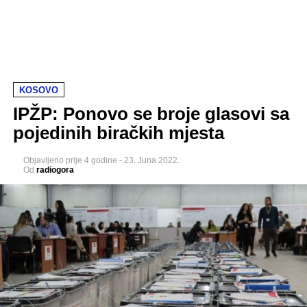
KOSOVO
IPŽP: Ponovo se broje glasovi sa
pojedinih biračkih mjesta
Objavljeno
prije 4 godine
-
23. Juna 2022.
Od
radiogora