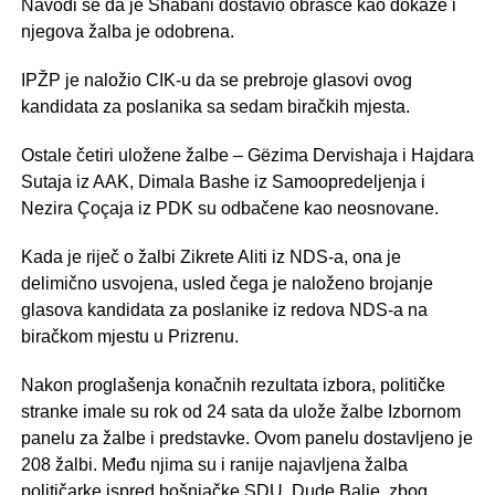
Navodi se da je Shabani dostavio obrasce kao dokaze i
njegova žalba je odobrena.
IPŽP je naložio CIK-u da se prebroje glasovi ovog
kandidata za poslanika sa sedam biračkih mjesta.
Ostale četiri uložene žalbe – Gëzima Dervishaja i Hajdara
Sutaja iz AAK, Dimala Bashe iz Samoopredeljenja i
Nezira Çoçaja iz PDK su odbačene kao neosnovane.
Kada je riječ o žalbi Zikrete Aliti iz NDS-a, ona je
delimično usvojena, usled čega je naloženo brojanje
glasova kandidata za poslanike iz redova NDS-a na
biračkom mjestu u Prizrenu.
Nakon proglašenja konačnih rezultata izbora, političke
stranke imale su rok od 24 sata da ulože žalbe Izbornom
panelu za žalbe i predstavke. Ovom panelu dostavljeno je
208 žalbi. Među njima su i ranije najavljena žalba
političarke ispred bošnjačke SDU, Dude Balje, zbog