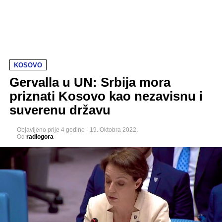
KOSOVO
Gervalla u UN: Srbija mora
priznati Kosovo kao nezavisnu i
suverenu državu
Objavljeno
prije 4 godine
-
19. Oktobra 2022.
Od
radiogora