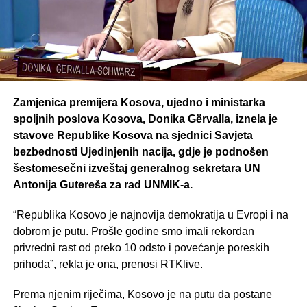
Zamjenica premijera Kosova, ujedno i ministarka
spoljnih poslova Kosova, Donika Gërvalla, iznela je
stavove Republike Kosova na sjednici Savjeta
bezbednosti Ujedinjenih nacija, gdje je podnošen
šestomesečni izveštaj generalnog sekretara UN
Antonija Gutereša za rad UNMIK-a.
“Republika Kosovo je najnovija demokratija u Evropi i na
dobrom je putu. Prošle godine smo imali rekordan
privredni rast od preko 10 odsto i povećanje poreskih
prihoda”, rekla je ona, prenosi RTKlive.
Prema njenim riječima, Kosovo je na putu da postane