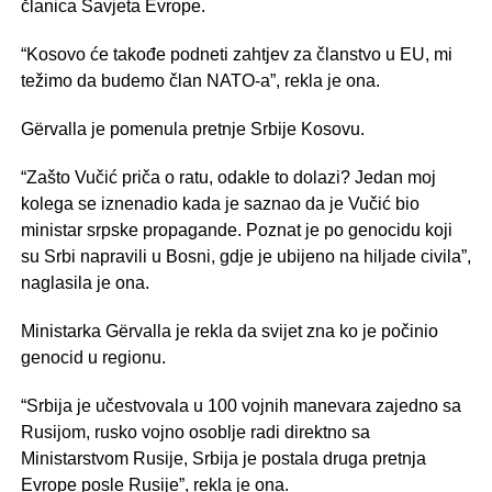
članica Savjeta Evrope.
“Kosovo će takođe podneti zahtjev za članstvo u EU, mi
težimo da budemo član NATO-a”, rekla je ona.
Gërvalla je pomenula pretnje Srbije Kosovu.
“Zašto Vučić priča o ratu, odakle to dolazi? Jedan moj
kolega se iznenadio kada je saznao da je Vučić bio
ministar srpske propagande. Poznat je po genocidu koji
su Srbi napravili u Bosni, gdje je ubijeno na hiljade civila”,
naglasila je ona.
Ministarka Gërvalla je rekla da svijet zna ko je počinio
genocid u regionu.
“Srbija je učestvovala u 100 vojnih manevara zajedno sa
Rusijom, rusko vojno osoblje radi direktno sa
Ministarstvom Rusije, Srbija je postala druga pretnja
Evrope posle Rusije”, rekla je ona.