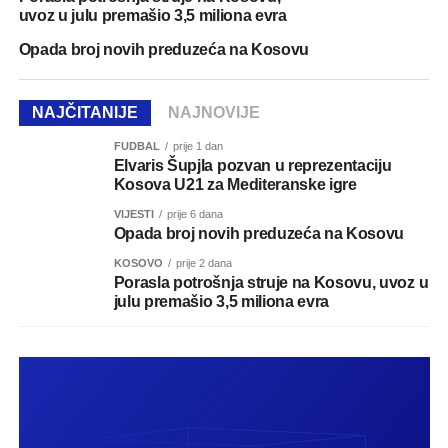
uvoz u julu premašio 3,5 miliona evra
Opada broj novih preduzeća na Kosovu
NAJČITANIJE
NAJNOVIJE
FUDBAL
prije 1 dan
Elvaris Šupjla pozvan u reprezentaciju
Kosova U21 za Mediteranske igre
VIJESTI
prije 6 dana
Opada broj novih preduzeća na Kosovu
KOSOVO
prije 2 dana
Porasla potrošnja struje na Kosovu, uvoz u
julu premašio 3,5 miliona evra