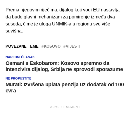
Prema njegovim riječima, dijalog koji vodi EU nastavlja
da bude glavni mehanizam za pomirenje između dva
suseda, čime je uloga UNMIK-a u regionu sve više
suvišna.
POVEZANE TEME
KOSOVO
VIJESTI
NAREDNI ČLANAK
Osmani s Eskobarom: Kosovo spremno da
intenzivira dijalog, Srbija ne sprovodi sporazume
NE PROPUSTITE
Murati: Izvršena uplata penzija uz dodatak od 100
evra
ADVERTISEMENT