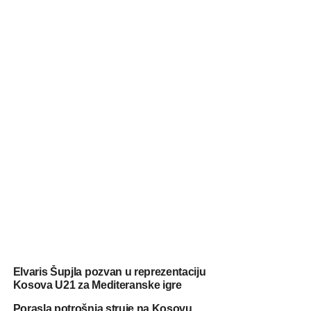
Elvaris Šupjla pozvan u reprezentaciju
Kosova U21 za Mediteranske igre
Porasla potrošnja struje na Kosovu,