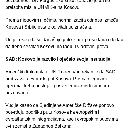
bezbednosti UN Fergus Ekerslisot zatražio je da se
preispita misija UNMIK-a na Kosovu.
Prema njegovim riječima, normalizacija odnosa između
Kosova i Srbije ostaje od vitalnog značaja.
On je rekao da su današnje prilike bez presedana i dodao
da treba čestitati Kosovu na radu u vladavini prava.
SAD: Kosovo je razvilo i ojačalo svoje institucije
Američki diplomata u UN Robert Vud rekao je da SAD
podržavaju evropski put Kosova. Prema njegovim
riječima, treba postojati posvećenost međusobnom
priznavanju.
Vud je kazao da Sjedinjene Američke Države ponovo
potvrđuju podršku putu Kosova ka evropskim i
evroatlantskim integracijama, kao i evropskim putevima
svih zemalja Zapadnog Balkana.