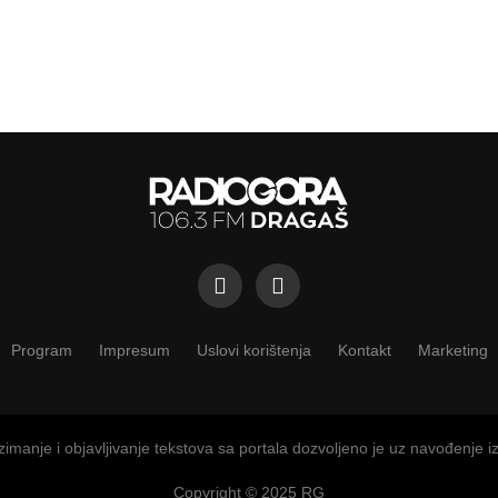
Program
Impresum
Uslovi korištenja
Kontakt
Marketing
imanje i objavljivanje tekstova sa portala dozvoljeno je uz navođenje i
Copyright © 2025 RG