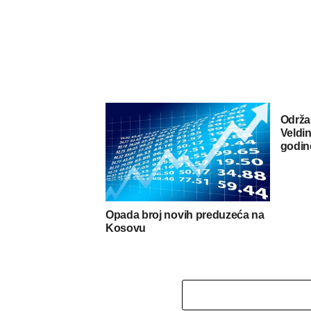
Održa
Veldin
godin
Opada broj novih preduzeća na
Kosovu