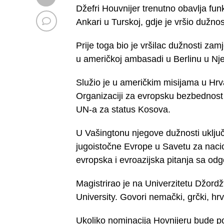
Džefri Houvnijer trenutno obavlja fu
Ankari u Turskoj, gdje je vršio dužno
Prije toga bio je vršilac dužnosti zamj
u američkoj ambasadi u Berlinu u Nj
Služio je u američkim misijama u Hrv
Organizaciji za evropsku bezbednost 
UN-a za status Kosova.
U Vašingtonu njegove dužnosti uključ
jugoistočne Evrope u Savetu za naci
evropska i evroazijska pitanja sa od
Magistrirao je na Univerzitetu Džord
University. Govori nemački, grčki, hrva
Ukoliko nominacija Hovnijeru bude po