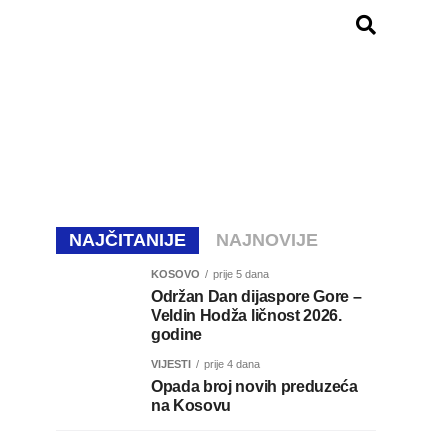
NAJČITANIJE
NAJNOVIJE
KOSOVO
prije 5 dana
Održan Dan dijaspore Gore –
Veldin Hodža ličnost 2026.
godine
VIJESTI
prije 4 dana
Opada broj novih preduzeća
na Kosovu