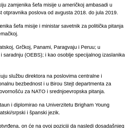
nkiju zamjenika šefa misije u američkoj ambasadi u
st otpravnika poslova od avgusta 2018. do jula 2019.
enika šefa misije i ministar savetnik za politička pitanja
emačkoj.
atskoj, Grčkoj, Panami, Paragvaju i Peruu; u
i saradnju (OEBS); i kao osoblje specijalnog izaslanika
uju službu direktora na poslovima centralne i
onalnu bezbednost i u Birou Stejt departmenta za
govornošću za NATO i srednjoevropska pitanja.
žtaun i diplomirao na Univerzitetu Brigham Young
tski/srpski i španski jezik.
tvrđena, on će na ovoj poziciji da nasledi dosadašnjeg