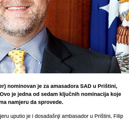
ier) nominovan je za amasadora SAD u Prištini,
e. Ovo je jedna od sedam ključnih nominacija koje
ima namjeru da sprovede.
u uputio je i dosadašnji ambasador u Prištini, Filip