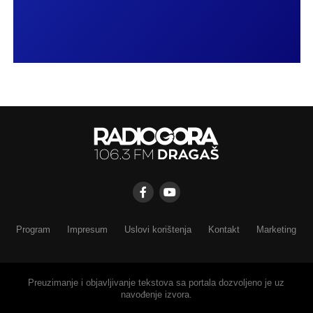
Program
Impresum
Uslovi korištenja
Kontakt
Marketing
Preuzimanje i objavljivanje tekstova sa portala dozvoljeno je uz
navođenje izvora.