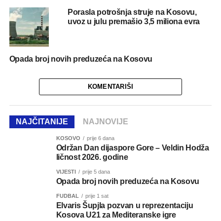
Porasla potrošnja struje na Kosovu,
uvoz u julu premašio 3,5 miliona evra
Opada broj novih preduzeća na Kosovu
KOMENTARIŠI
NAJČITANIJE
NAJNOVIJE
KOSOVO
prije 6 dana
Održan Dan dijaspore Gore – Veldin Hodža
ličnost 2026. godine
VIJESTI
prije 5 dana
Opada broj novih preduzeća na Kosovu
FUDBAL
prije 1 sat
Elvaris Šupjla pozvan u reprezentaciju
Kosova U21 za Mediteranske igre