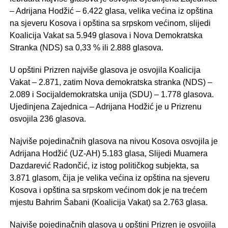
– Adrijana Hodžić – 6.422 glasa, velika većina iz opština
na sjeveru Kosova i opština sa srpskom većinom, slijedi
Koalicija Vakat sa 5.949 glasova i Nova Demokratska
Stranka (NDS) sa 0,33 % ili 2.888 glasova.
U opštini Prizren najviše glasova je osvojila Koalicija
Vakat – 2.871, zatim Nova demokratska stranka (NDS) –
2.089 i Socijaldemokratska unija (SDU) – 1.778 glasova.
Ujedinjena Zajednica – Adrijana Hodžić je u Prizrenu
osvojila 236 glasova.
Najviše pojedinačnih glasova na nivou Kosova osvojila je
Adrijana Hodžić (UZ-AH) 5.183 glasa, Slijedi Muamera
Dazdarević Radončić, iz istog političkog subjekta, sa
3.871 glasom, čija je velika većina iz opština na sjeveru
Kosova i opština sa srpskom većinom dok je na trećem
mjestu Bahrim Šabani (Koalicija Vakat) sa 2.763 glasa.
Najviše pojedinačnih glasova u opštini Prizren je osvojila