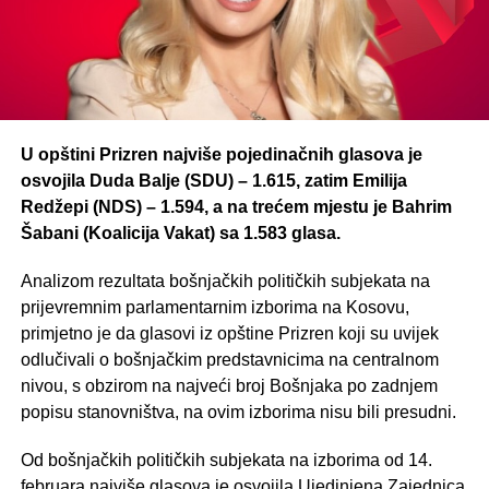
U opštini Prizren najviše pojedinačnih glasova je
osvojila Duda Balje (SDU) – 1.615, zatim Emilija
Redžepi (NDS) – 1.594, a na trećem mjestu je Bahrim
Šabani (Koalicija Vakat) sa 1.583 glasa.
Analizom rezultata bošnjačkih političkih subjekata na
prijevremnim parlamentarnim izborima na Kosovu,
primjetno je da glasovi iz opštine Prizren koji su uvijek
odlučivali o bošnjačkim predstavnicima na centralnom
nivou, s obzirom na najveći broj Bošnjaka po zadnjem
popisu stanovništva, na ovim izborima nisu bili presudni.
Od bošnjačkih političkih subjekata na izborima od 14.
februara najviše glasova je osvojila Ujedinjena Zajednica