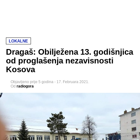
LOKALNE
Dragaš: Obilježena 13. godišnjica
od proglašenja nezavisnosti
Kosova
Objavljeno
prije 5 godina
-
17. Februara 2021.
Od
radiogora