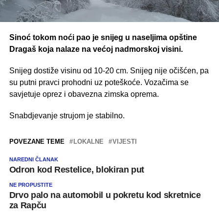
Sinoć tokom noći pao je snijeg u naseljima opštine
Dragaš koja nalaze na većoj nadmorskoj visini.
Snijeg dostiže visinu od 10-20 cm. Snijeg nije očišćen, pa
su putni pravci prohodni uz poteškoće. Vozačima se
savjetuje oprez i obavezna zimska oprema.
Snabdjevanje strujom je stabilno.
POVEZANE TEME
LOKALNE
VIJESTI
NAREDNI ČLANAK
Odron kod Restelice, blokiran put
NE PROPUSTITE
Drvo palo na automobil u pokretu kod skretnice
za Rapču