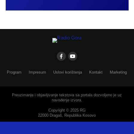
Program
Impresum
Uslovi korištenja
Kontakt
Marketing
Preuzimanje i objavljivanje tekstova sa portala dozvoljeno je uz
navođenje izvora.
Copyright © 2025 RG
22000 Dragaš, Republika Kosovo
SHARE
TWEET