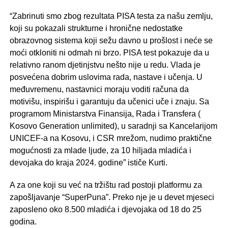
“Zabrinuti smo zbog rezultata PISA testa za našu zemlju,
koji su pokazali strukturne i hronične nedostatke
obrazovnog sistema koji sežu davno u prošlost i neće se
moći otkloniti ni odmah ni brzo. PISA test pokazuje da u
relativno ranom djetinjstvu nešto nije u redu. Vlada je
posvećena dobrim uslovima rada, nastave i učenja. U
međuvremenu, nastavnici moraju voditi računa da
motivišu, inspirišu i garantuju da učenici uče i znaju. Sa
programom Ministarstva Finansija, Rada i Transfera (
Kosovo Generation unlimited), u saradnji sa Kancelarijom
UNICEF-a na Kosovu, i CSR mrežom, nudimo praktične
mogućnosti za mlade ljude, za 10 hiljada mladića i
devojaka do kraja 2024. godine” ističe Kurti.
A za one koji su već na tržištu rad postoji platformu za
zapošljavanje “SuperPuna”. Preko nje je u devet mjeseci
zaposleno oko 8.500 mladića i djevojaka od 18 do 25
godina.