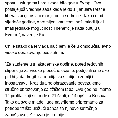
sportu, uslugama i proizvoda bilo gde u Evropi. Ovo
postaje još vrednije sada kada je do 1. januara i vizne
liberalizacije ostalo manje od tri sedmice. Tako će od
sljedeće godine, opremljeni karticom, naši mladi ljudi
imati jednake mogućnosti i beneficije kada putuju u
Evropu”, naveo je Kurti.
On je istako da je vlada na čijem je čelu omogućila javno
visoko obrazovanje besplatnim.
“Za studente u tri akademske godine, pored redovnih
stipendija za visoke prosečne ocjene, podijelili smo oko
pet hiljada drugih stipendija za studije u zemlji i
inostranstvu. Kroz dualno obrazovanje povezujemo
stručno obrazovanje sa tržištem rada. Ove godine imamo
12 profila, koji se nude u 21 školi, u 14 opština Kosova.
Tako da svoje mlade ljude na vrijeme pripremamo za
potrebe tržišta ulažući danas za njihovo sutrašnje
zapošljavanje” kazao je premijer.