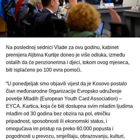
Na poslednoj sednici Vlade za ovu godinu, kabinet
premijera Aljbina Kurtije doneo je više odluka, između
ostalih da će penzionerima i djeci, tokom ovog mjeseca,
biti isplaćeno po 100 evra pomoći.
“U ponedjeljak smo objavili vijest da je Kosovo postalo
član međunarodne 0rganizacije Evropsko udruženje
povelje Mladih (European Youth Card Association) –
EYCA. Kartica, koja će biti dostupna svim mladim ljudima
mlađim od 30 godina bez obzira na pol, etničku
pripadnost, sposobnosti ili ekonomski status, i
omogućava im pristup na preko 60.000 popusta i
pogodnosti u prevozu, smještaju, obrazovanju, kulturi,