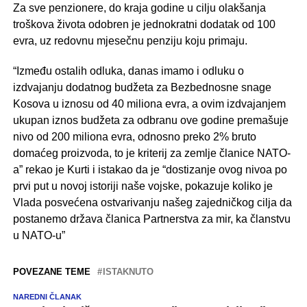
Za sve penzionere, do kraja godine u cilju olakšanja
troškova života odobren je jednokratni dodatak od 100
evra, uz redovnu mjesečnu penziju koju primaju.
“Između ostalih odluka, danas imamo i odluku o
izdvajanju dodatnog budžeta za Bezbednosne snage
Kosova u iznosu od 40 miliona evra, a ovim izdvajanjem
ukupan iznos budžeta za odbranu ove godine premašuje
nivo od 200 miliona evra, odnosno preko 2% bruto
domaćeg proizvoda, to je kriterij za zemlje članice NATO-
a” rekao je Kurti i istakao da je “dostizanje ovog nivoa po
prvi put u novoj istoriji naše vojske, pokazuje koliko je
Vlada posvećena ostvarivanju našeg zajedničkog cilja da
postanemo država članica Partnerstva za mir, ka članstvu
u NATO-u”
POVEZANE TEME
ISTAKNUTO
NAREDNI ČLANAK