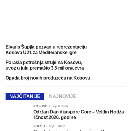
Elvaris Šupjla pozvan u reprezentaciju
Kosova U21 za Mediteranske igre
Porasla potrošnja struje na Kosovu,
uvoz u julu premašio 3,5 miliona evra
Opada broj novih preduzeća na Kosovu
NAJČITANIJE
NAJNOVIJE
KOSOVO
prije 6 dana
Održan Dan dijaspore Gore – Veldin Hodža
ličnost 2026. godine
VIJESTI
prije 5 dana