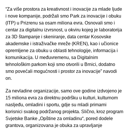
“Za više prostora za kreativnost i inovacije za mlade ljude
i nove kompanije, podržali smo Park za inovacije i obuku
(ITP) u Prizrenu sa osam miliona evra. Osnovali smo i
centar za digitalnu izvrsnost, u okviru kojeg je laboratorija
za 3D štampanje i skeniranje, data centar Kosovske
akademske i istraživačke mreže (KREN), kao i učionice
opremljene za obuku u oblasti tehnologije, informacija i
komunikacija. U međuvremenu, sa Digitalnim
tehnološkim parkom koji smo otvorili u Brnici, dodatno
smo povećali mogućnosti i prostor za inovacije” navodi
on.
Za nevladine organizacije, samo ove godine izdvojeno je
15 miliona evra za direktnu podršku u kulturi, kulturnom
nasljeđu, omladini i sportu, gdje su mladi primarni
korisnici svakog podržanog projekta. Slično, kroz program
Svjetske Banke „Opštine za omladinu“, pored dodele
grantova, organizovana je obuka za upravljanje