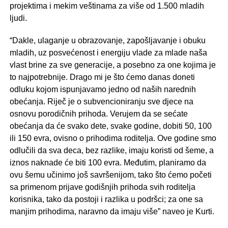
projektima i mekim veštinama za više od 1.500 mladih
ljudi.
“Dakle, ulaganje u obrazovanje, zapošljavanje i obuku
mladih, uz posvećenost i energiju vlade za mlade naša
vlast brine za sve generacije, a posebno za one kojima je
to najpotrebnije. Drago mi je što ćemo danas doneti
odluku kojom ispunjavamo jedno od naših narednih
obećanja. Riječ je o subvencioniranju sve djece na
osnovu porodičnih prihoda. Verujem da se sećate
obećanja da će svako dete, svake godine, dobiti 50, 100
ili 150 evra, ovisno o prihodima roditelja. Ove godine smo
odlučili da sva deca, bez razlike, imaju koristi od šeme, a
iznos naknade će biti 100 evra. Međutim, planiramo da
ovu šemu učinimo još savršenijom, tako što ćemo početi
sa primenom prijave godišnjih prihoda svih roditelja
korisnika, tako da postoji i razlika u podršci; za one sa
manjim prihodima, naravno da imaju više” naveo je Kurti.