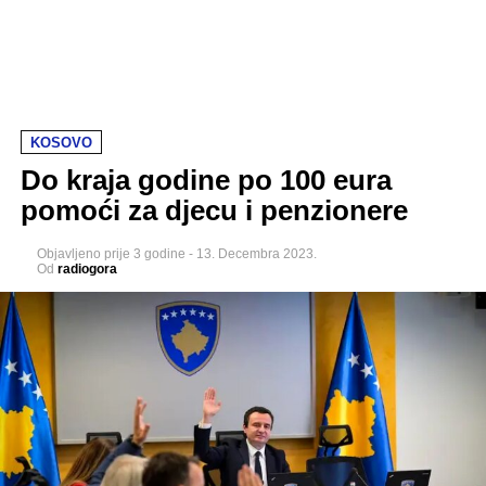
KOSOVO
Do kraja godine po 100 eura
pomoći za djecu i penzionere
Objavljeno
prije 3 godine
-
13. Decembra 2023.
Od
radiogora