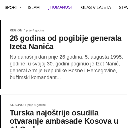
HUMANOST
SPORT
ISLAM
GLAS VILAJETA
STA
REGION
prije 4 godine
26 godina od pogibije generala
Izeta Nanića
Na današnji dan prije 26 godina, 5. augusta 1995.
godine, u svojoj 30. godini poginuo je Izet Nanić,
general Armije Republike Bosne i Hercegovine,
bužimski komandant...
KOSOVO
prije 4 godine
Turska najoštrije osudila
otvaranje ambasade Kosova u