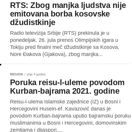
RTS: Zbog manjka ljudstva nije
emitovana borba kosovske
džudistkinje
Radio televizija Srbije (RTS) prekinula je u
ponedeljak, 26. jula prenos Olimpijskih igara u
Tokiju pred finalni meč džudistkinje sa Kosova,
Nore Đakova (Gjakova), zbog manjka...
REGION
prije 4 godine
Poruka reisu-l-uleme povodom
Kurban-bajrama 2021. godine
Reisu-l-ulema Islamske zajednice (IZ) u Bosni i
Hercegovini Husein-ef. Kavazović danas je
povodom Kurban-bajrama uputio bajramsku poruku
muslimanima u Bosni i Hercegovini, domovinskim
zemljama i dijaspori....