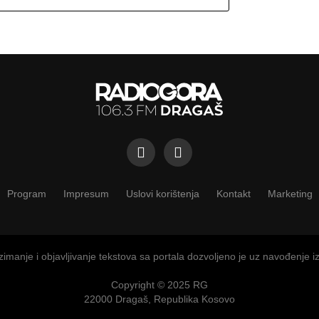
Program
Impresum
Uslovi korištenja
Kontakt
Marketing
imanje i objavljivanje tekstova sa portala dozvoljeno je uz navođenje i
Copyright © 2025 RG
22000 Dragaš, Republika Kosovo