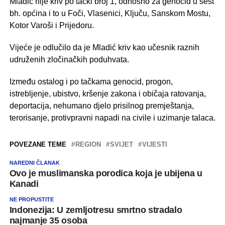
Mladić nije kriv po tački broj 1, odnosno za genocid u šest
bh. općina i to u Foči, Vlasenici, Ključu, Sanskom Mostu,
Kotor Varoši i Prijedoru.
Vijeće je odlučilo da je Mladić kriv kao učesnik raznih
udruženih zločinačkih poduhvata.
Između ostalog i po tačkama genocid, progon,
istrebljenje, ubistvo, kršenje zakona i običaja ratovanja,
deportacija, nehumano djelo prisilnog premještanja,
terorisanje, protivpravni napadi na civile i uzimanje talaca.
POVEZANE TEME
REGION
SVIJET
VIJESTI
NAREDNI ČLANAK
Ovo je muslimanska porodica koja je ubijena u
Kanadi
NE PROPUSTITE
Indonezija: U zemljotresu smrtno stradalo
najmanje 35 osoba