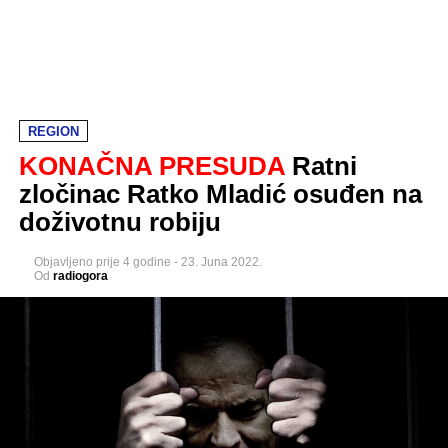
REGION
KONAČNA PRESUDA
Ratni
zločinac Ratko Mladić osuđen na
doživotnu robiju
Objavljeno
prije 4 godine
-
23. Juna 2022.
Od
radiogora