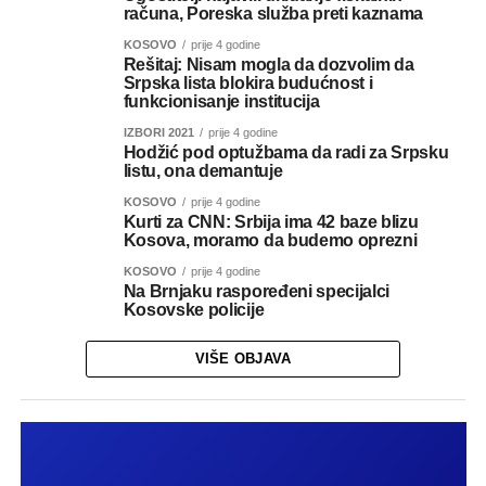
računa, Poreska služba preti kaznama
KOSOVO
prije 4 godine
Rešitaj: Nisam mogla da dozvolim da
Srpska lista blokira budućnost i
funkcionisanje institucija
IZBORI 2021
prije 4 godine
Hodžić pod optužbama da radi za Srpsku
listu, ona demantuje
KOSOVO
prije 4 godine
Kurti za CNN: Srbija ima 42 baze blizu
Kosova, moramo da budemo oprezni
KOSOVO
prije 4 godine
Na Brnjaku raspoređeni specijalci
Kosovske policije
VIŠE OBJAVA