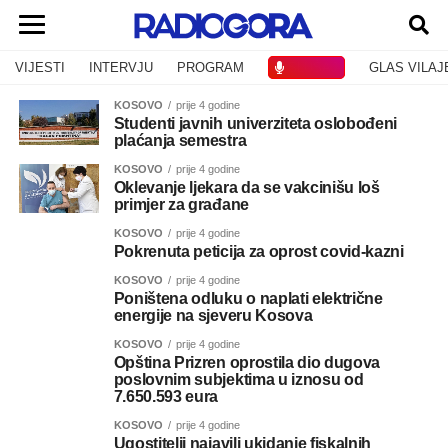
VIJESTI
INTERVJU
PROGRAM
SLUŠAJ
GLAS VILAJ
KOSOVO
prije 4 godine
Studenti javnih univerziteta oslobođeni
plaćanja semestra
KOSOVO
prije 4 godine
Oklevanje ljekara da se vakcinišu loš
primjer za građane
KOSOVO
prije 4 godine
Pokrenuta peticija za oprost covid-kazni
KOSOVO
prije 4 godine
Poništena odluku o naplati električne
energije na sjeveru Kosova
KOSOVO
prije 4 godine
Opština Prizren oprostila dio dugova
poslovnim subjektima u iznosu od
7.650.593 eura
KOSOVO
prije 4 godine
Ugostitelji najavili ukidanje fiskalnih