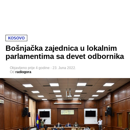
KOSOVO
Bošnjačka zajednica u lokalnim
parlamentima sa devet odbornika
Objavljeno
prije 4 godine
-
23. Juna 2022.
Od
radiogora