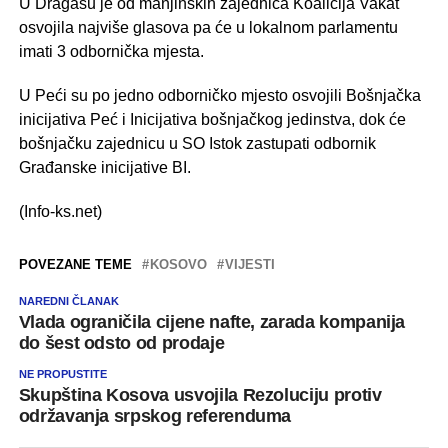
U Dragašu je od manjinskih zajednica Koalicija Vakat
osvojila najviše glasova pa će u lokalnom parlamentu
imati 3 odbornička mjesta.
U Peći su po jedno odborničko mjesto osvojili Bošnjačka
inicijativa Peć i Inicijativa bošnjačkog jedinstva, dok će
bošnjačku zajednicu u SO Istok zastupati odbornik
Građanske inicijative BI.
(Info-ks.net)
POVEZANE TEME
KOSOVO
VIJESTI
NAREDNI ČLANAK
Vlada ograničila cijene nafte, zarada kompanija
do šest odsto od prodaje
NE PROPUSTITE
Skupština Kosova usvojila Rezoluciju protiv
održavanja srpskog referenduma