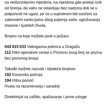
na nedozvoljenim mjestima, na mjestima gde postoji rizik
od širenja, da vatru ne ostavljaju bez nadzora dok se u
potpunosti ne ugasi, jer ćе u suprotnom biti suočeni sa
zakonskim sankcijama zbog paljenja vatre, ugrožavanja
imovine i ljudskih života.
Brojevi na koje možete javiti o požaru:
044 615 033
Vatrogasna jedinica u Dragašu
112
Hitni operativni centar u Prizrenu (ovaj broj se poziva
bez pozivnog broja)
Takođe možete nazvati i sljedeće brojeve:
192
Kosovska policija,
194
Hitna роmoć
Hvala na razumevanju i saradnji
Direktorijat za zaštitu, spašavanje i javne usluge