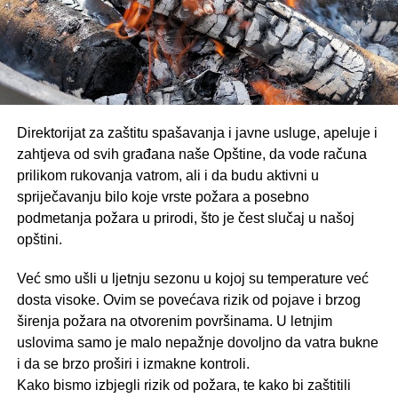
Direktorijat za zaštitu spašavanja i javne usluge, ареlujе i
zahtjeva od svih građana našе Opštine, da vode računa
prilikom rukovanja vatrom, ali i da budu aktivni u
spriječavanju bilo koje vrste požara а posebno
podmetanja požara u prirodi, što је čest slučaj u našoj
opštini.
Već smo ušli u ljetnju sezonu u kojoj su temperature već
dosta visoke. Ovim se povećava rizik od pojave i brzog
širenja požara na otvorenim površinama. U letnjim
uslovima samo је mаlо nepažnje dovoljno da vatra bukne
i da se brzo proširi i izmakne kontroli.
Kako bismo izbjegli rizik od požara, te kako bi zaštitili