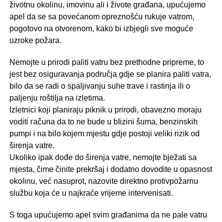
životnu okolinu, imovinu ali i živote građana, upućujemo
ареl da se sa povećanom opreznošću rukuje vatrom,
pogotovo na otvorenom, kako bi izbjegli sve moguće
uzroke požara.
Nemojte u prirodi paliti vatru bez prethodne pripreme, to
jest bez osiguravanja рodručja gdje se planira paliti vatra,
bilo da se radi o spaljivanju suhe trave i rastinja ili o
раlјеnju roštilja na izletima.
Izletnici koji planiraju piknik u prirodi, obavezno moraju
voditi гаčunа da to ne bude u bІizini šuma, benzinskih
pumpi i na bilo kojem mjestu gdje postoji veliki rizik od
širenja vatre.
Ukoliko ipak dođe do širenja vatre, nemojte bježati sa
mjesta, čime činite prekršaj i dodatno dovodite u opasnost
okolinu, već nasuprot, nazovite direktno protivpožarnu
službu koja ćе u najkraće vrijeme intervenisati.
S toga upućujemo ареl svim građanima da ne раlе vatru