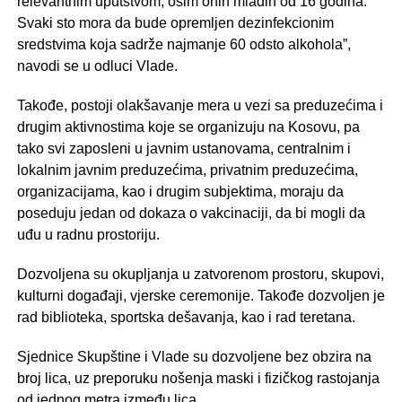
relevantnim uputstvom, osim onih mlađih od 16 godina.
Svaki sto mora da bude opremljen dezinfekcionim
sredstvima koja sadrže najmanje 60 odsto alkohola”,
navodi se u odluci Vlade.
Takođe, postoji olakšavanje mera u vezi sa preduzećima i
drugim aktivnostima koje se organizuju na Kosovu, pa
tako svi zaposleni u javnim ustanovama, centralnim i
lokalnim javnim preduzećima, privatnim preduzećima,
organizacijama, kao i drugim subjektima, moraju da
poseduju jedan od dokaza o vakcinaciji, da bi mogli da
uđu u radnu prostoriju.
Dozvoljena su okupljanja u zatvorenom prostoru, skupovi,
kulturni događaji, vjerske ceremonije. Takođe dozvoljen je
rad biblioteka, sportska dešavanja, kao i rad teretana.
Sjednice Skupštine i Vlade su dozvoljene bez obzira na
broj lica, uz preporuku nošenja maski i fizičkog rastojanja
od jednog metra između lica.