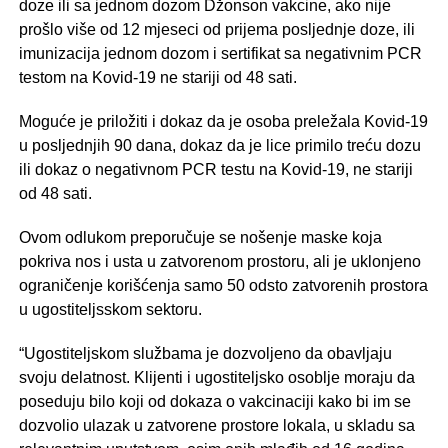
doze ili sa jednom dozom Džonson vakcine, ako nije
prošlo više od 12 mjeseci od prijema posljednje doze, ili
imunizacija jednom dozom i sertifikat sa negativnim PCR
testom na Kovid-19 ne stariji od 48 sati.
Moguće je priložiti i dokaz da je osoba preležala Kovid-19
u posljednjih 90 dana, dokaz da je lice primilo treću dozu
ili dokaz o negativnom PCR testu na Kovid-19, ne stariji
od 48 sati.
Ovom odlukom preporučuje se nošenje maske koja
pokriva nos i usta u zatvorenom prostoru, ali je uklonjeno
ograničenje korišćenja samo 50 odsto zatvorenih prostora
u ugostiteljsskom sektoru.
“Ugostiteljskom službama je dozvoljeno da obavljaju
svoju delatnost. Klijenti i ugostiteljsko osoblje moraju da
poseduju bilo koji od dokaza o vakcinaciji kako bi im se
dozvolio ulazak u zatvorene prostore lokala, u skladu sa