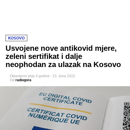
KOSOVO
Usvojene nove antikovid mjere,
zeleni sertifikat i dalje
neophodan za ulazak na Kosovo
Objavljeno
prije 4 godine
-
23. Juna 2022.
Od
radiogora