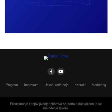
Program
Impresum
Uslovi korištenja
Kontakt
Marketing
Preuzimanje i objavljivanje tekstova sa portala dozvoljeno je uz
navođenje izvora.