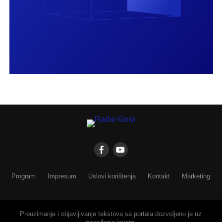
Program
Impresum
Uslovi korištenja
Kontakt
Marketing
Preuzimanje i objavljivanje tekstova sa portala dozvoljeno je uz