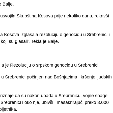
e Balje.
e usvojila Skupština Kosova prije nekoliko dana, rekavši
Kosova izglasala rezoluciju o genocidu u Srebrenici i
i su glasali”, rekla je Balje.
ila je Rezoluciju o srpskom genocidu u Srebrenici.
 u Srebrenici počinjen nad Bošnjacima i kršenje ljudskih
i priznaje da su nakon upada u Srebrenicu, vojne snage
rebrenici i oko nje, ubivši i masakrirajući preko 8.000
ljetnika.