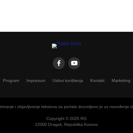
Program
Impresum
Uslovi korištenja
Kontakt
Marketing
imanje i objavljivanje tekstova sa portala dozvoljeno je uz navođenje i
Copyright © 2025 RG
22000 Dragaš, Republika Kosovo