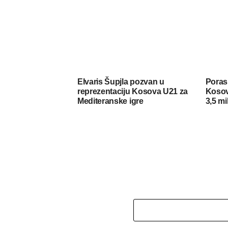
Elvaris Šupjla pozvan u
Porasl
reprezentaciju Kosova U21 za
Kosov
Mediteranske igre
3,5 mi