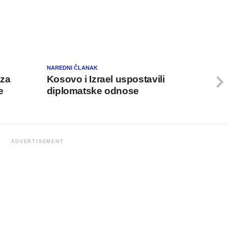
NAREDNI ČLANAK
 za
Kosovo i Izrael uspostavili
e
diplomatske odnose
ADVERTISEMENT