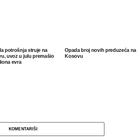
a potrošnja struje na
Opada broj novih preduzeća na
u, uvoz u julu premašio
Kosovu
liona evra
KOMENTARIŠI