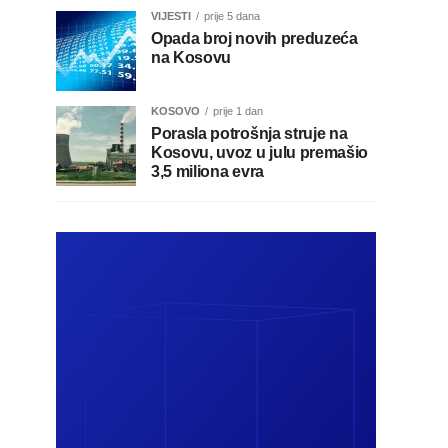
VIJESTI
prije 5 dana
Opada broj novih preduzeća
na Kosovu
KOSOVO
prije 1 dan
Porasla potrošnja struje na
Kosovu, uvoz u julu premašio
3,5 miliona evra