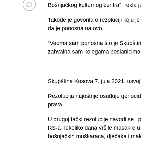
Bošnjačkog kulturnog centra”, rekla j
Takođe je govorila o rezoluciji koju j
da je ponosna na ovo.
“Veoma sam ponosna što je Skupština 
zahvalna sam kolegama poslanicima koj
Skupština Kosova 7. jula 2021. usvoj
Rezolucija najoštrije osuđuje genocid
prava.
U drugoj tački rezolucije navodi se 
RS-a nekoliko dana vršile masakre u S
bošnjačkih muškaraca, dječaka i malo