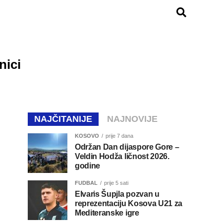
nici
NAJČITANIJE
NAJNOVIJE
KOSOVO
prije 7 dana
Održan Dan dijaspore Gore –
Veldin Hodža ličnost 2026.
godine
FUDBAL
prije 5 sati
Elvaris Šupjla pozvan u
reprezentaciju Kosova U21 za
Mediteranske igre