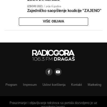
IZBORI 2021
prije 6 godina
Zajedničko saopštenje koalicije “ZAJENO”
VIŠE OBJAVA
Program
Impresum
Uslovi korištenja
Kontakt
Marketing
Preuzimanje i objavljivanje tekstova sa portala dozvoljeno je uz
navođenje izvora.