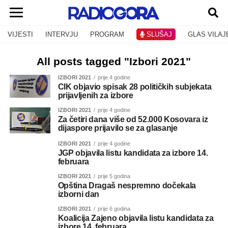
VIJESTI
INTERVJU
PROGRAM
SLUŠAJ
GLAS VILAJ
All posts tagged "Izbori 2021"
IZBORI 2021
prije 4 godine
CIK objavio spisak 28 političkih subjekata
prijavljenih za izbore
IZBORI 2021
prije 4 godine
Za četiri dana više od 52.000 Kosovara iz
dijaspore prijavilo se za glasanje
IZBORI 2021
prije 4 godine
JGP objavila listu kandidata za izbore 14.
februara
IZBORI 2021
prije 5 godina
Opština Dragaš nespremno dočekala
izborni dan
IZBORI 2021
prije 6 godina
Koalicija Zajeno objavila listu kandidata za
izbore 14. februara